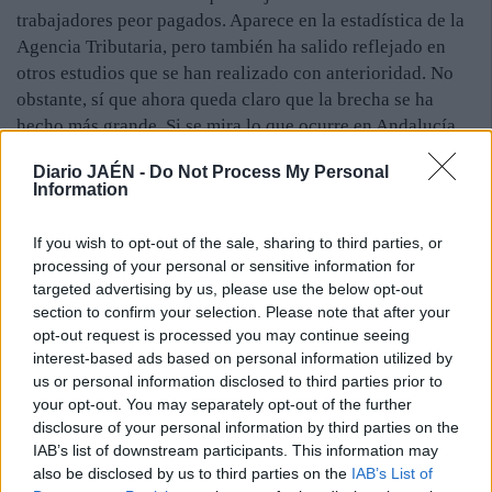
trabajadores peor pagados. Aparece en la estadística de la
Agencia Tributaria, pero también ha salido reflejado en
otros estudios que se han realizado con anterioridad. No
obstante, sí que ahora queda claro que la brecha se ha
hecho más grande. Si se mira lo que ocurre en Andalucía,
parece muy similar a lo que ocurre aquí, aunque sí que se
Diario JAÉN -
Do Not Process My Personal
ven provincias, como Sevilla, Cádiz y Málaga en las que
Information
los sueldos medios se parecen mucho más a la media
española, aunque tampoco llegan a superarla.
If you wish to opt-out of the sale, sharing to third parties, or
Esto es una grave “condena” que resulta muy difícil de
processing of your personal or sensitive information for
superar. Los trabajadores que cobran menos luego serán
targeted advertising by us, please use the below opt-out
pensionistas bastante pobres, ya que la “paga” de los
section to confirm your selection. Please note that after your
opt-out request is processed you may continue seeing
mayores están en función del sueldo. La falta de
interest-based ads based on personal information utilized by
competitividad de las empresas, la alta tasa de paro que
us or personal information disclosed to third parties prior to
deja un mensaje velado de “este es el sueldo y, si no, en la
your opt-out. You may separately opt-out of the further
calle hay 20 dispuestos a cogerlo” y la enorme
disclosure of your personal information by third parties on the
precariedad laboral, con contratos temporales están detrás
IAB’s list of downstream participants. This information may
de que los trabajadores jiennenses cobren tan poco.
also be disclosed by us to third parties on the
IAB’s List of