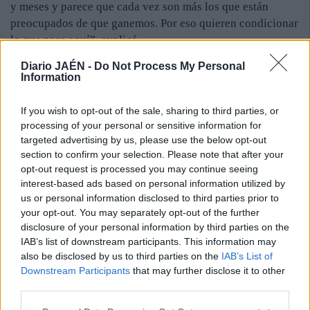
y meses y parece que cada vez son más los que están
preocupados de que ganemos. Por eso quieren condicionar
lo que pase aquí”, explicó.
En esta misma línea, el líder de Podemos se refirió a
Diario JAÉN -
Do Not Process My Personal
quienes quisieron posicionarles “en el tablero” de la
Information
izquierda y la derecha. “Nos quisieron tomar el pelo y
hacernos jugar en un tablero en el que las cartas están
If you wish to opt-out of the sale, sharing to third parties, or
vendidas. Y nosotros dijimos que queríamos ocupar la
processing of your personal or sensitive information for
centralidad en el tablero, que existe una mayoría política
targeted advertising by us, please use the below opt-out
section to confirm your selection. Please note that after your
en este país que apuesta por la decencia”, defendió. Así,
opt-out request is processed you may continue seeing
aseguró que hay una mayoría social “que quiere que los
interest-based ads based on personal information utilized by
ricos paguen impuestos, que saben que la única manera de
us or personal information disclosed to third parties prior to
acabar con la corrupción es democratizar la economía”.
your opt-out. You may separately opt-out of the further
disclosure of your personal information by third parties on the
IAB’s list of downstream participants. This information may
also be disclosed by us to third parties on the
IAB’s List of
Downstream Participants
that may further disclose it to other
third parties.