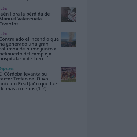
Jaén
Jaén llora la pérdida de
Manuel Valenzuela
Civantos
Jaén
Controlado el incendio que
ha generado una gran
columna de humo junto al
helipuerto del complejo
hospitalario de Jaén
Deportes
El Córdoba levanta su
tercer Trofeo del Olivo
ante un Real Jaén que fue
de más a menos (1-2)