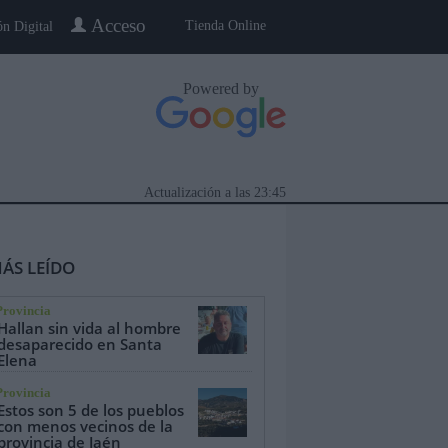
Acceso
Tienda Online
ón Digital
Powered by
Actualización a las
23:45
ÁS LEÍDO
Provincia
Hallan sin vida al hombre
desaparecido en Santa
Elena
eblo a Pueblo
Gente
Especiales
Provincia
Estos son 5 de los pueblos
con menos vecinos de la
provincia de Jaén