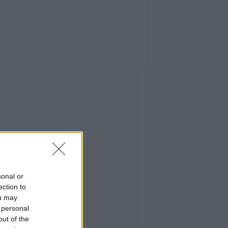
sonal or
ection to
ou may
 personal
out of the