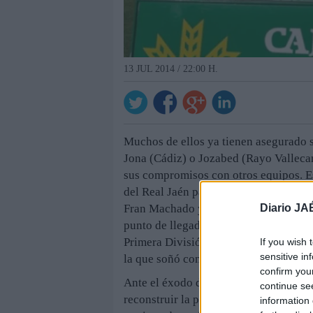
13 JUL 2014 / 22:00 H.
Muchos de ellos ya tienen asegurado 
Jona (Cádiz) o Jozabed (Rayo Vallecan
sus compromisos con otros equipos. Es
del Real Jaén para jugar en el Cádiz, 
Diario JA
Fran Machado y, posiblemente, de Víct
punto de llegada de los mejores futbol
Primera División. Jona, por ejemplo,
If you wish 
sensitive in
la que soñó con jugar el Mundial de B
confirm you
Ante el éxodo de futbolistas claves, 
continue se
reconstruir la plantilla y formar un e
information 