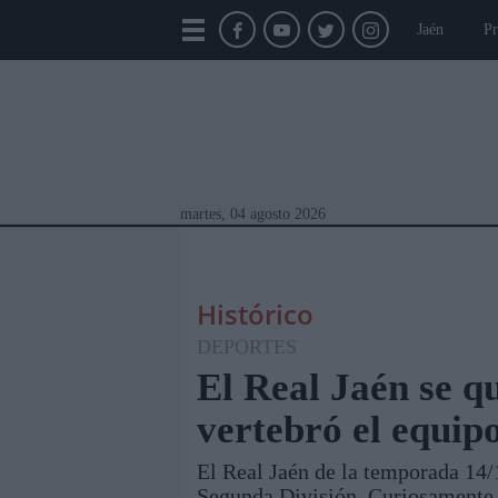
Jaén
Pr
martes, 04 agosto 2026
Histórico
DEPORTES
El Real Jaén se q
vertebró el equip
Módulos Portada
Jaén
Provincia
Linar
El Real Jaén de la temporada 14/
Segunda División. Curiosamente, 