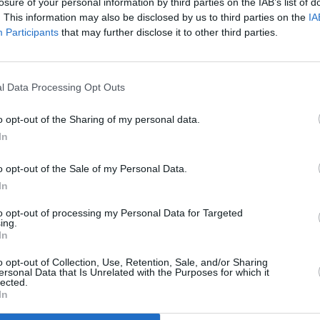
losure of your personal information by third parties on the IAB’s list of
 deportivo, porque le quedan pocas plazas libres para
. This information may also be disclosed by us to third parties on the
IA
n trece jugadores, más las posibles renovaciones de
Participants
that may further disclose it to other third parties.
ontinúan, solo habrá una licencia por cubrir. Y, en
ntrocampista creativo y un delantero que aporte goles.
Juanma o Jozabed y Jona, el triángulo más
l Data Processing Opt Outs
a en el entorno, Aybar no pierde la paciencia. Ni
o opt-out of the Sharing of my personal data.
a entrever que lleva encauzadas las operaciones y que
In
 jugadores que den un salto de calidad a la plantilla.
ectativas y con el único objetivo del ascenso,
o opt-out of the Sale of my Personal Data.
 competitivo que pueda codearse con rivales de
In
Solo han llegado tres incorporaciones hasta el
to opt-out of processing my Personal Data for Targeted
ensivo y un mediapunta con capacidad como
ing.
os más para darle fortaleza y solvencia a un conjunto
In
o opt-out of Collection, Use, Retention, Sale, and/or Sharing
ersonal Data that Is Unrelated with the Purposes for which it
lected.
In