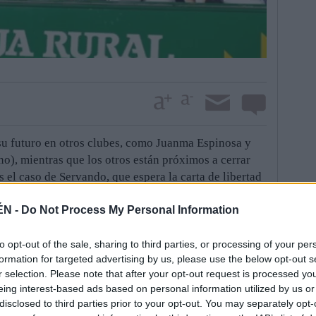
su futuro en otros clubes, como Juanma Espinosa y
o), mientras que los otros están próximos a cerrar
 el caso de Servando, que espera la carta de libertad
con el que ya tiene un acuerdo. El mismo destino de
ÉN -
Do Not Process My Personal Information
or Curto. El conjunto amarillo se ha convertido en el
istas del Real Jaén. Solo Jozabed ha fichado por un
 ha bajado a Segunda B después de una temporada en
to opt-out of the sale, sharing to third parties, or processing of your per
formation for targeted advertising by us, please use the below opt-out s
rasil y debutar en la máxima categoría.
r selection. Please note that after your opt-out request is processed y
José Jesús Aybar no tendrá más remedio que
eing interest-based ads based on personal information utilized by us or
quipo con un nuevo perfil y una estructura renovada. Y
disclosed to third parties prior to your opt-out. You may separately opt-