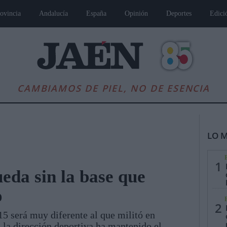
ovincia
Andalucía
España
Opinión
Deportes
Edici
CAMBIAMOS DE PIEL, NO DE ESENCIA
LO M
1
ueda sin la base que
o
es
Andalucía
Internacional
Opinión
Cultura
Deportes
Jaén, Pu
2
15 será muy diferente al que militó en
la dirección deportiva ha mantenido el