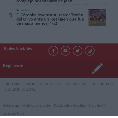
complejo hospitalario de Jaén
Deportes
5
El Córdoba levanta su tercer Trofeo
del Olivo ante un Real Jaén que fue
de más a menos (1-2)
Redes Sociales
Regístrate
QUIÉNES SOMOS
CONTACTO
ANÚNCIESE
SUSCRÍBASE
EDICIÓN DIGITAL
Aviso Legal
Politica de cookies
Política de Privacidad
Guía de TV
Cartelera Cine