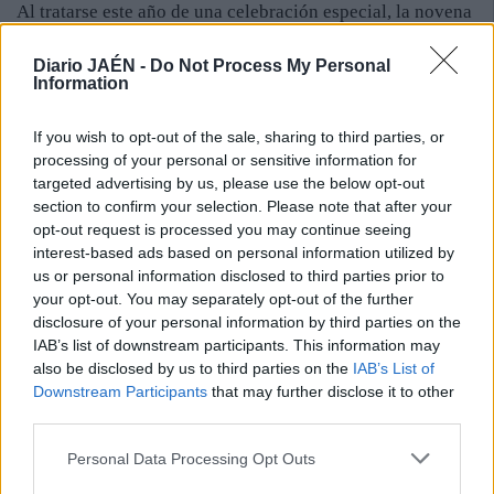
Al tratarse este año de una celebración especial, la novena
se vivió en días pasados, por lo que la procesión es uno de
los últimos actos religiosos de las fiestas. Ya solo queda
Diario JAÉN -
Do Not Process My Personal
Information
pendiente el besamanos a la Virgen de las Mercedes, que
está previsto para hoy. Los devotos que deseen
If you wish to opt-out of the sale, sharing to third parties, or
manifestarle sus respetos a la patrona de Alcalá la Real
processing of your personal or sensitive information for
tienen una cita en la iglesia de Consolación, en horario de
targeted advertising by us, please use the below opt-out
mañana y de tarde. La cofradía se encuentra muy
section to confirm your selection. Please note that after your
satisfecha con el resultado de los actos de coronación de
opt-out request is processed you may continue seeing
la tarde noche del jueves.
interest-based ads based on personal information utilized by
us or personal information disclosed to third parties prior to
your opt-out. You may separately opt-out of the further
disclosure of your personal information by third parties on the
IAB’s list of downstream participants. This information may
also be disclosed by us to third parties on the
IAB’s List of
Downstream Participants
that may further disclose it to other
third parties.
Personal Data Processing Opt Outs