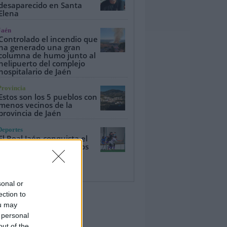
desaparecido en Santa
Elena
Jaén
Controlado el incendio que
ha generado una gran
columna de humo junto al
helipuerto del complejo
hospitalario de Jaén
Provincia
Estos son los 5 pueblos con
menos vecinos de la
provincia de Jaén
Deportes
El Real Jaén conquista el
Trofeo Ciudad de Martos
con una convincente
victoria (0-3)
sonal or
ection to
ou may
 personal
out of the