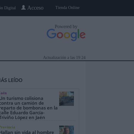
Acceso
Tienda Online
ón Digital
Powered by
Actualización a las
19:24
ÁS LEÍDO
Jaén
Un turismo colisiona
contra un camión de
reparto de bombonas en la
calle Eduardo García-
eblo a Pueblo
Gente
Especiales
Triviño López en Jaén
Provincia
Hallan sin vida al hombre