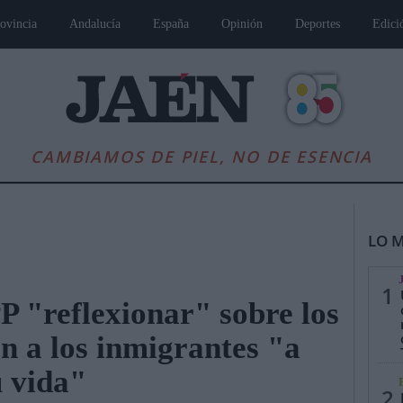
ovincia
Andalucía
España
Opinión
Deportes
Edici
CAMBIAMOS DE PIEL, NO DE ESENCIA
LO M
1
P "reflexionar" sobre los
n a los inmigrantes "a
es
Andalucía
Internacional
Opinión
Cultura
Deportes
Jaén, Pu
u vida"
2