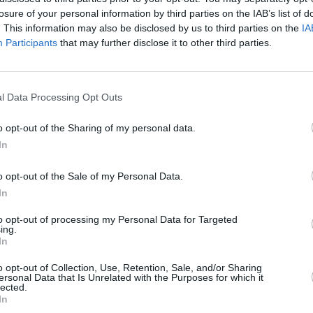
da y en muchas ocasiones la pierden". A su juicio, "es
losure of your personal information by third parties on the IAB’s list of
están haciendo estas organizaciones, que son la
. This information may also be disclosed by us to third parties on the
IA
 que están viviendo las personas que intentan llegar
Participants
that may further disclose it to other third parties.
l Data Processing Opt Outs
o opt-out of the Sharing of my personal data.
In
o opt-out of the Sale of my Personal Data.
In
to opt-out of processing my Personal Data for Targeted
ing.
In
o opt-out of Collection, Use, Retention, Sale, and/or Sharing
ersonal Data that Is Unrelated with the Purposes for which it
lected.
In