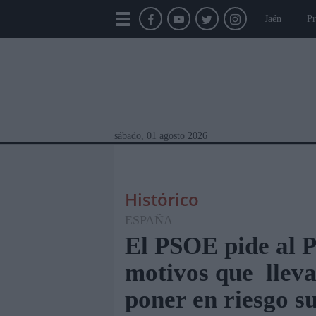
Jaén
Pr
sábado, 01 agosto 2026
Histórico
ESPAÑA
El PSOE pide al P
motivos que lleva
Módulos Portada
Jaén
Provincia
Linar
poner en riesgo s