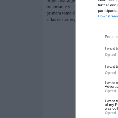
origen extranjero que se juegan la vi
further disc
importante visibilizar el trabajo que 
participants
primera toma de contacto con el drama
Downstream 
a las costas españolas".
Persona
I want t
Opted 
I want t
Opted 
I want 
Advertis
Opted 
I want t
of my P
was col
Opted 