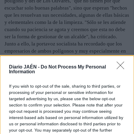
polígono y del de Los Olivares, "que no tienen por qué
escuchar solo buenas palabras", sino que esperan "hechos
que les resuelvan sus necesidades, algunas de ellas básicas
y elementales como la de la limpieza. "Sólo se les atiende
cuando su paciencia se agota y creemos que esta no debe
ser la forma de gestionar de un alcalde", ha criticado.
Junto a ello, la portavoz socialista ha recordado que los
empresarios de ambos polígonos y muy especialmente en
el caso del Nuevo Jaén esperan "desde comienzos de este
año" alguna solución en materia de transporte urbano
Diario JAÉN -
Do Not Process My Personal
Information
público, "como se comprometió" el regidor. Los
empresarios de Los Olivares apuestan por una red interna
If you wish to opt-out of the sale, sharing to third parties, or
que vertebre esta zona en lugar del sistema actual con
processing of your personal or sensitive information for
líneas que solo atienden a los sectores periféricos.
targeted advertising by us, please use the below opt-out
En el caso del nuevo polígono, "piden algo aún más
section to confirm your selection. Please note that after your
básico, ya que no disponen de ningún medio de transporte
opt-out request is processed you may continue seeing
público para que tanto ellos como sus trabajadores y los
interest-based ads based on personal information utilized by
clientes lleguen hasta allí". La concejal ha destacado que
us or personal information disclosed to third parties prior to
su partido propuso que, hasta que exista una solución
your opt-out. You may separately opt-out of the further