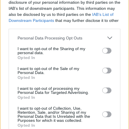
disclosure of your personal information by third parties on the
definitiva, la línea que cubre el trayecto con el barrio de
IAB’s list of downstream participants. This information may
Las Infantas circule por algunos puntos de esta zona, algo
also be disclosed by us to third parties on the
IAB’s List of
que "no cuesta nada". "En lugar de ello, el PP ha optado
Downstream Participants
that may further disclose it to other
por el inmovilismo y los empresarios siguen como hasta
third parties.
ahora", ha concluido.
Personal Data Processing Opt Outs
I want to opt-out of the Sharing of my
personal data.
Opted In
I want to opt-out of the Sale of my
Personal Data.
Opted In
I want to opt-out of processing my
Personal Data for Targeted Advertising.
Opted In
I want to opt-out of Collection, Use,
Retention, Sale, and/or Sharing of my
Personal Data that Is Unrelated with the
Purposes for which it was collected.
Opted In