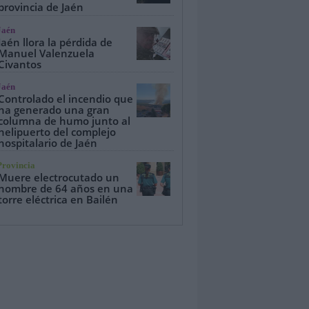
provincia de Jaén
Jaén
Jaén llora la pérdida de
Manuel Valenzuela
Civantos
Jaén
Controlado el incendio que
ha generado una gran
columna de humo junto al
helipuerto del complejo
hospitalario de Jaén
Provincia
Muere electrocutado un
hombre de 64 años en una
torre eléctrica en Bailén