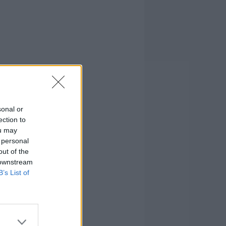
sonal or
ection to
ou may
 personal
out of the
 downstream
B’s List of