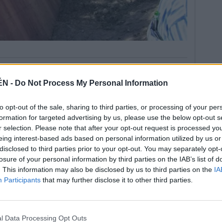
ÉN -
Do Not Process My Personal Information
to opt-out of the sale, sharing to third parties, or processing of your per
y publicada la expropiación para que se hagan las
formation for targeted advertising by us, please use the below opt-out s
e de los propietarios que lo estimen conveniente —la
r selection. Please note that after your opt-out request is processed y
an en manos de Azucareras y Confederación
eing interest-based ads based on personal information utilized by us or
ez que salga la calificación ambiental, que prevén
disclosed to third parties prior to your opt-out. You may separately opt-
losure of your personal information by third parties on the IAB’s list of
iniciarían y saldrá en paralelo a licitación pública.
. This information may also be disclosed by us to third parties on the
IA
 dará tiempo material, pero ya se habrá iniciado el
Participants
that may further disclose it to other third parties.
ón europea se evita”, manifestó el alcalde de la
arca en las intervenciones declaradas de Interés de
e Andalucía que se financiarán con cargo al canon
l Data Processing Opt Outs
adecuado tratamiento de las aguas residuales. El coste