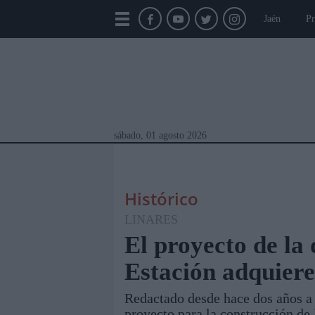
Jaén
Pr
sábado, 01 agosto 2026
Histórico
LINARES
El proyecto de la
Estación adquier
Módulos Portada
Jaén
Provincia
Linar
Redactado desde hace dos años a l
proyecto para la construcción de