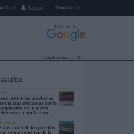
Acceso
Tienda Online
ón Digital
Powered by
Actualización a las
18:52
ÁS LEÍDO
Jaén
Jaén, entre las provincias
andaluzas afectadas por la
ampliación de la alerta
alimentaria por Listeria
eblo a Pueblo
Gente
Especiales
Provincia
Estos son 5 de los pueblos
con menos vecinos de la