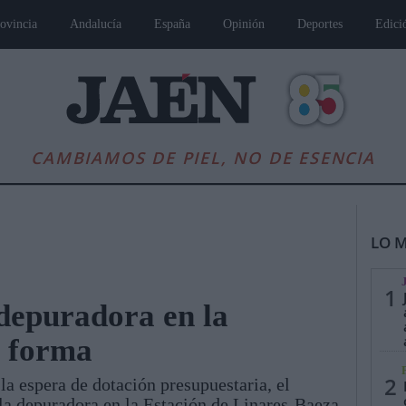
ovincia
Andalucía
España
Opinión
Deportes
Edici
CAMBIAMOS DE PIEL, NO DE ESENCIA
LO M
1
 depuradora en la
e forma
es
Andalucía
Internacional
Opinión
Cultura
Deportes
Jaén, Pu
2
a espera de dotación presupuestaria, el
 la depuradora en la Estación de Linares-Baeza