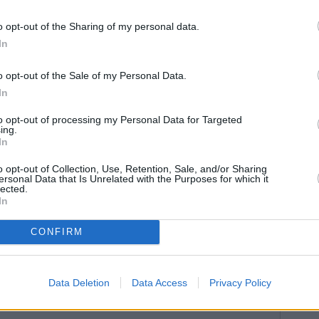
os, y el plazo de ejecución de seis meses desde el
o opt-out of the Sharing of my personal data.
ón anterior y a pesar de que hemos acelerado el
In
 ha presionando ha sido el tema de las sanciones
ta premura”, indicó Díaz Martínez.
o opt-out of the Sale of my Personal Data.
In
to opt-out of processing my Personal Data for Targeted
ing.
In
o opt-out of Collection, Use, Retention, Sale, and/or Sharing
ersonal Data that Is Unrelated with the Purposes for which it
lected.
In
CONFIRM
Data Deletion
Data Access
Privacy Policy