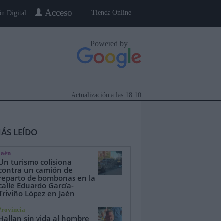
Acceso
Tienda Online
ón Digital
Powered by
Actualización a las
18:10
ÁS LEÍDO
Jaén
Un turismo colisiona
contra un camión de
reparto de bombonas en la
calle Eduardo García-
eblo a Pueblo
Gente
Especiales
Triviño López en Jaén
Provincia
Hallan sin vida al hombre