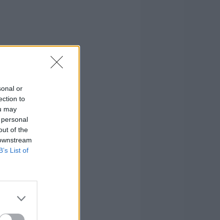
sonal or
ection to
ou may
 personal
out of the
 downstream
B’s List of