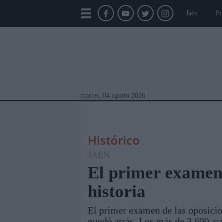
Jaén
Pr
martes, 04 agosto 2026
Histórico
JAÉN
El primer examen 
historia
Módulos Portada
Jaén
Provincia
Linar
El primer examen de las oposicio
quedó atrás. Los más de 3.600 as