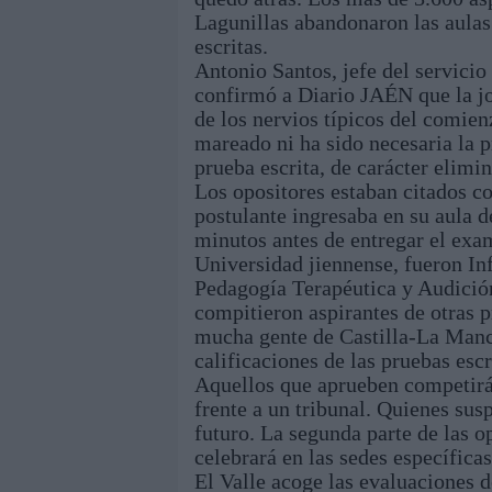
Lagunillas abandonaron las aulas 
escritas.
Antonio Santos, jefe del servicio
confirmó a Diario JAÉN que la jo
de los nervios típicos del comien
mareado ni ha sido necesaria la 
prueba escrita, de carácter elimi
Los opositores estaban citados c
postulante ingresaba en su aula
minutos antes de entregar el exam
Universidad jiennense, fueron Inf
Pedagogía Terapéutica y Audición
compitieron aspirantes de otras 
mucha gente de Castilla-La Manc
calificaciones de las pruebas escr
Aquellos que aprueben competirán
frente a un tribunal. Quienes su
futuro. La segunda parte de las o
celebrará en las sedes específica
El Valle acoge las evaluaciones d