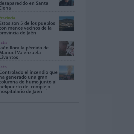
desaparecido en Santa
Elena
Provincia
Estos son 5 de los pueblos
con menos vecinos de la
provincia de Jaén
Jaén
Jaén llora la pérdida de
Manuel Valenzuela
Civantos
Jaén
Controlado el incendio que
ha generado una gran
columna de humo junto al
helipuerto del complejo
hospitalario de Jaén