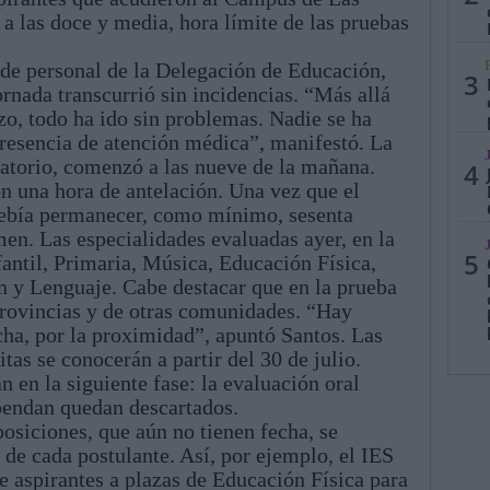
a las doce y media, hora límite de las pruebas
 de personal de la Delegación de Educación,
3
rnada transcurrió sin incidencias. “Más allá
zo, todo ha ido sin problemas. Nadie se ha
presencia de atención médica”, manifestó. La
natorio, comenzó a las nueve de la mañana.
4
on una hora de antelación. Una vez que el
 debía permanecer, como mínimo, sesenta
en. Las especialidades evaluadas ayer, en la
5
antil, Primaria, Música, Educación Física,
 y Lenguaje. Cabe destacar que en la prueba
provincias y de otras comunidades. “Hay
ha, por la proximidad”, apuntó Santos. Las
itas se conocerán a partir del 30 de julio.
 en la siguiente fase: la evaluación oral
spendan quedan descartados.
posiciones, que aún no tienen fecha, se
s de cada postulante. Así, por ejemplo, el IES
e aspirantes a plazas de Educación Física para