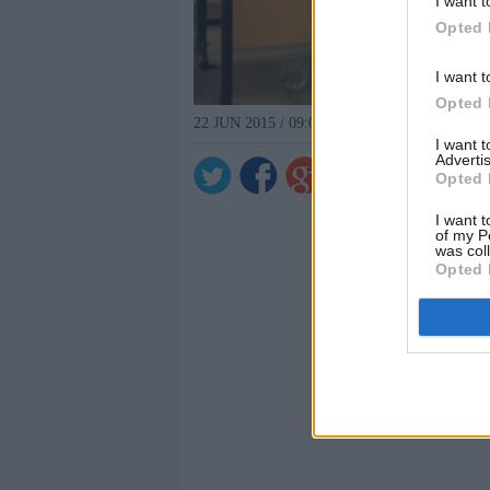
I want t
Opted 
I want t
Opted 
22 JUN 2015 / 09:02 H.
I want 
Advertis
Opted 
I want t
of my P
was col
Opted 