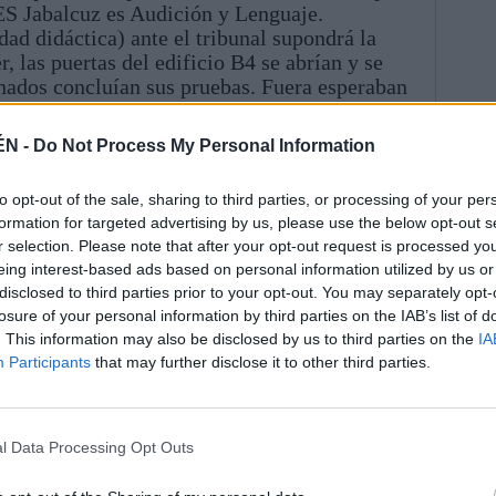
IES Jabalcuz es Audición y Lenguaje.
ad didáctica) ante el tribunal supondrá la
r, las puertas del edificio B4 se abrían y se
nados concluían sus pruebas. Fuera esperaban
a los evaluados. “A mí no me ha salido muy
sitora a este periódico. El mes que viene
ÉN -
Do Not Process My Personal Information
plaza.
to opt-out of the sale, sharing to third parties, or processing of your per
formation for targeted advertising by us, please use the below opt-out s
r selection. Please note that after your opt-out request is processed y
eing interest-based ads based on personal information utilized by us or
disclosed to third parties prior to your opt-out. You may separately opt-
losure of your personal information by third parties on the IAB’s list of
. This information may also be disclosed by us to third parties on the
IA
Participants
that may further disclose it to other third parties.
l Data Processing Opt Outs