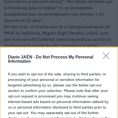
inserción en el mercado laboral”. Por último, defiende que
la formación para el empleo “es un instrumento
fundamental para los desempleados más jóvenes y los
mayores de 45 años”.
Por otro lado, el coordinador de la Interparlamentaria del
PSOE de Andalucía, Miguel Ángel Heredia, criticó, ayer,
que el recorte del Gobierno central en políticas activas de
empleo para la región ha sido “superior a la media
nacional”. Así, se quejó de que desde 2011 —cuando
Diario JAÉN -
Do Not Process My Personal
gobernaban los socialistas— el presupuesto para la
Information
Comunidad autónoma ha pasado de 700 millones de euros
a “sólo 270”.
If you wish to opt-out of the sale, sharing to third parties, or
“El Gobierno popular no ha dado a Andalucía lo que nos
processing of your personal or sensitive information for
tenía que dar”, aseguró Heredia en una rueda de prensa
targeted advertising by us, please use the below opt-out
ofrecida en Marbella (Málaga), y pidió al presidente del
section to confirm your selection. Please note that after your
PP-A, Juanma Moreno, “que tenga la valentía y la
opt-out request is processed you may continue seeing
interest-based ads based on personal information utilized by
decencia de exigirle a un gobierno de su mismo partido
us or personal information disclosed to third parties prior to
político que apueste por Andalucía y por algo tan
your opt-out. You may separately opt-out of the further
importante como es la creación de empleo”. Se quejó de