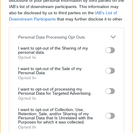
disclosure of your personal information by third parties on the
que el Gobierno central “se niega a dar algo tan
IAB’s list of downstream participants. This information may
importante como es un plan de empleo a Andalucía”, y se
also be disclosed by us to third parties on the
IAB’s List of
quejó de que sí se lo ha provisto a Canarias y
Downstream Participants
that may further disclose it to other
Extremadura.
third parties.
Personal Data Processing Opt Outs
I want to opt-out of the Sharing of my
personal data.
Opted In
I want to opt-out of the Sale of my
Personal Data.
Opted In
I want to opt-out of processing my
Personal Data for Targeted Advertising.
Opted In
I want to opt-out of Collection, Use,
Retention, Sale, and/or Sharing of my
Personal Data that Is Unrelated with the
Purposes for which it was collected.
Opted In