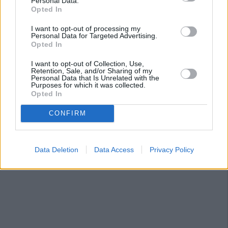
Personal Data.
Opted In
invierno sin el “milagro” laboral de su aceituna. Sin duda,
una misión difícil y dura.
I want to opt-out of processing my
Personal Data for Targeted Advertising.
Opted In
I want to opt-out of Collection, Use,
Retention, Sale, and/or Sharing of my
Personal Data that Is Unrelated with the
Purposes for which it was collected.
Opted In
CONFIRM
Data Deletion
Data Access
Privacy Policy