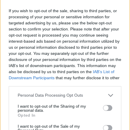
fácil que en otros. Por eso, atrae a más desempleados. No
obstante, una cosa es la estadística, que dice que esto
If you wish to opt-out of the sale, sharing to third parties, or
processing of your personal or sensitive information for
ocurre así, y otra, la suerte particular de cada uno.
targeted advertising by us, please use the below opt-out
La agricultura dispone de 884 parados menos. Se debe a
section to confirm your selection. Please note that after your
que hay fincas que han necesitado mano de obra para
opt-out request is processed you may continue seeing
quitar la varetas de los olivos, fábricas que han contratado
interest-based ads based on personal information utilized by
a personal para iniciar los preparativos de la campaña
us or personal information disclosed to third parties prior to
agrícola y agricultores que han buscado mano de obra
your opt-out. You may separately opt-out of the further
para hacer los ruedos que evitarán que se pierda la poca
disclosure of your personal information by third parties on the
IAB’s list of downstream participants. This information may
cosecha que hay. El segmento de la construcción tiene
also be disclosed by us to third parties on the
IAB’s List of
muy poco movimiento. La obra en Jaén está muy parada,
Downstream Participants
that may further disclose it to other
por lo que los albañiles se mudan de sectores para intentar
third parties.
recolocarse. No obstante, sumó 16 parados más. Asimismo,
la industria se queda casi como está —suma un parado
Personal Data Processing Opt Outs
más—, mientras que 128 jiennenses que nunca han tenido
I want to opt-out of the Sharing of my
una actividad remunerada se han incorporado al censo de
personal data.
desempleados. Son estudiantes que han terminado sus
Opted In
estudios y comienzan la complicada reválida de encontrar
I want to opt-out of the Sale of my
un puesto de trabajo. Ahora, a Jaén le toca pasar el