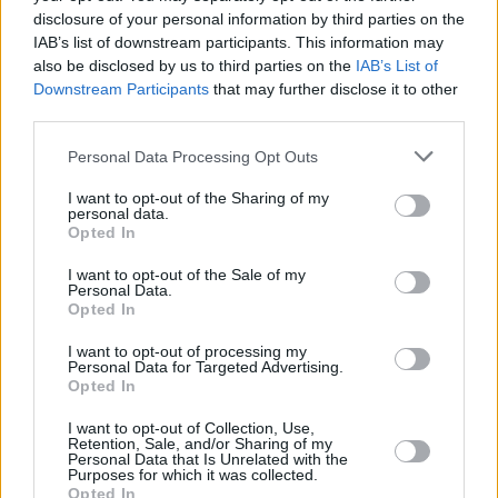
A nivel nacional, la Seguridad Social perdió una media de
disclosure of your personal information by third parties on the
64.956 afiliados en septiembre, con lo que el total de
IAB’s list of downstream participants. This information may
ocupados se situó al finalizar el mes en 17.435.562
also be disclosed by us to third parties on the
IAB’s List of
cotizantes. Con este descenso, la mitad del registrado en
Downstream Participants
that may further disclose it to other
agosto (-136.834 afiliados), la Seguridad Social acumula
third parties.
dos meses de pérdida de afiliación.
Personal Data Processing Opt Outs
I want to opt-out of the Sharing of my
personal data.
Opted In
I want to opt-out of the Sale of my
Personal Data.
Opted In
I want to opt-out of processing my
Personal Data for Targeted Advertising.
Opted In
I want to opt-out of Collection, Use,
Retention, Sale, and/or Sharing of my
Personal Data that Is Unrelated with the
Purposes for which it was collected.
Opted In