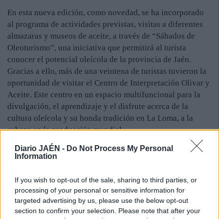
En esta nueva edición, como novedad, se ha incorporado
al programa de actividades previstas, visitas a diferentes
almazaras y museos de aceite, a través de “Sábados de
Oleoturismo”, una iniciativa que permitirá al turista
conocer el potencial oleícola de la provincia de Jaén.
Gracias a ello, más de una veintena de turistas tuvieron la
oportunidad de visitar el Centro de Interpretación Olivar y
Aceite. Este centro en un espacio multifuncional para la
divulgación, el aprendizaje y el disfrute acerca de la
cultura oleícola y su honda tradición en La Loma, a la
cabeza en la producción mundial.
Diario JAÉN -
Do Not Process My Personal
Information
If you wish to opt-out of the sale, sharing to third parties, or
processing of your personal or sensitive information for
targeted advertising by us, please use the below opt-out
section to confirm your selection. Please note that after your