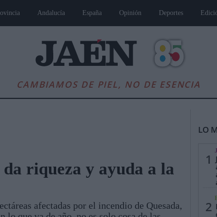
ovincia
Andalucía
España
Opinión
Deportes
Edici
CAMBIAMOS DE PIEL, NO DE ESENCIA
LO M
1
 da riqueza y ayuda a la
es
Andalucía
Internacional
Opinión
Cultura
Deportes
Jaén, Pu
2
ectáreas afectadas por el incendio de Quesada,
 lo que va de año, no es solo cosa de las