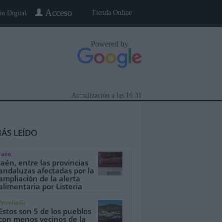
Acceso
Tienda Online
ón Digital
Powered by
Actualización a las
16:31
ÁS LEÍDO
Jaén
Jaén, entre las provincias
andaluzas afectadas por la
ampliación de la alerta
alimentaria por Listeria
eblo a Pueblo
Gente
Especiales
Provincia
Estos son 5 de los pueblos
con menos vecinos de la