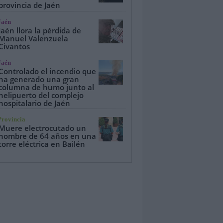
provincia de Jaén
Jaén
Jaén llora la pérdida de
Manuel Valenzuela
Civantos
Jaén
Controlado el incendio que
ha generado una gran
columna de humo junto al
helipuerto del complejo
hospitalario de Jaén
Provincia
Muere electrocutado un
hombre de 64 años en una
torre eléctrica en Bailén