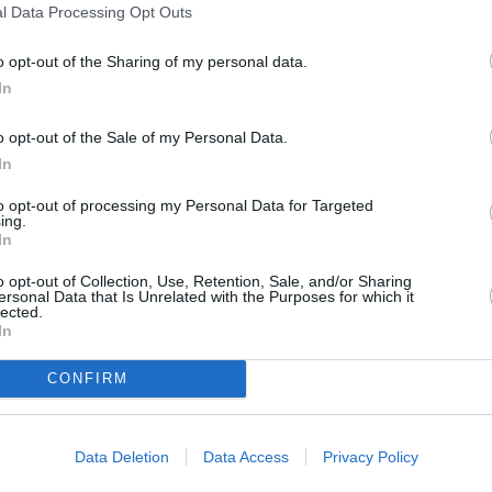
l Data Processing Opt Outs
mos muchos quienes colaboremos en paliar los daños
erar y proteger la naturaleza es un asunto de todos.
o opt-out of the Sharing of my personal data.
stribución se sume a esta iniciativa para mostrar la
In
ó su presidente.
miento de Huesa solicitó, tanto al consejero de Medio
o opt-out of the Sale of my Personal Data.
legado del Gobierno, Juan Lillo, la necesidad de dar
In
ción por un periodo de entre cinco y diez años.
to opt-out of processing my Personal Data for Targeted
r el éxito en la capacidad de recuperación del monte.
ing.
ra generar empleo en los municipios afectados por el
In
e recolección de la aceituna, independientemente de
o opt-out of Collection, Use, Retention, Sale, and/or Sharing
as labores de recuperación del incendio.
ersonal Data that Is Unrelated with the Purposes for which it
lected.
In
CONFIRM
Data Deletion
Data Access
Privacy Policy