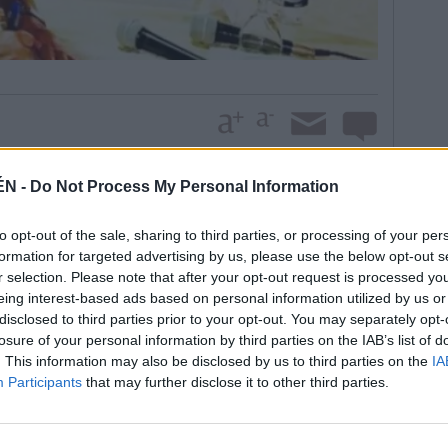
 Rector de la Sociedad Cooperativa Andaluza Bética
ÉN -
Do Not Process My Personal Information
e del precio de cada envase de los aceites de oliva
 la marca Pico Cabañas para el plan de reforestación
to opt-out of the sale, sharing to third parties, or processing of your per
De momento, desconocen cuánto dinero se recaudará.
formation for targeted advertising by us, please use the below opt-out s
r selection. Please note that after your opt-out request is processed y
 Martínez, explicó, en verano, que los 2.500
eing interest-based ads based on personal information utilized by us or
a participarán de forma activa en la recuperación
disclosed to third parties prior to your opt-out. You may separately opt-
 integrar y servir de acicate a la participación de
losure of your personal information by third parties on the IAB’s list of
lidad es vital para los terrenos arrasados. “Queremos
. This information may also be disclosed by us to third parties on the
IA
a la sociedad quesadeña, jiennense, andaluza y
Participants
that may further disclose it to other third parties.
la sociedad andaluza y española a que participe de