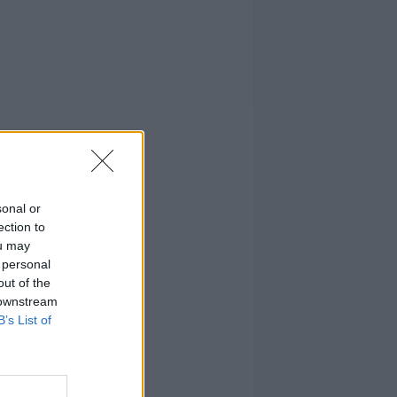
sonal or
ection to
ou may
 personal
out of the
 downstream
B’s List of