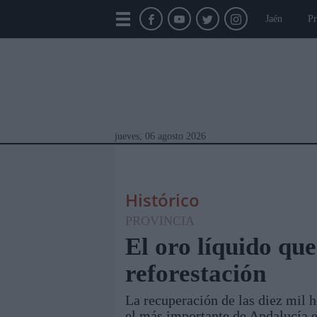
Jaén
Pr
jueves, 06 agosto 2026
Histórico
PROVINCIA
El oro líquido que
reforestación
Módulos Portada
Jaén
Provincia
Linar
La recuperación de las diez mil h
el más importante de Andalucía en