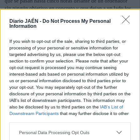
que se pasan hasta cinco horas delante de un ordenador
sin ningún objetivo en concreto y que dejan a un lado los
estudios y a los amigos. Esto lo vemos cada vez más. Lo
Diario JAÉN -
Do Not Process My Personal
que encontramos, sobre todo, son muchos padres que
Information
están preocupados porque no saben cómo pueden
controlarlo”. No obstante, otro grupo de expertos asevera
If you wish to opt-out of the sale, sharing to third parties, or
que el hecho de pasar muchas horas en la Red o con el
processing of your personal or sensitive information for
móvil en la mano no quiere decir que se tenga una
targeted advertising by us, please use the below opt-out
enfermedad, ya que, según defiende, “las adicciones no se
section to confirm your selection. Please note that after your
opt-out request is processed you may continue seeing
definen por el tiempo que ocupan”.
María José
interest-based ads based on personal information utilized by
Ortega/Jaén
us or personal information disclosed to third parties prior to
your opt-out. You may separately opt-out of the further
disclosure of your personal information by third parties on the
IAB’s list of downstream participants. This information may
also be disclosed by us to third parties on the
IAB’s List of
Downstream Participants
that may further disclose it to other
third parties.
Personal Data Processing Opt Outs