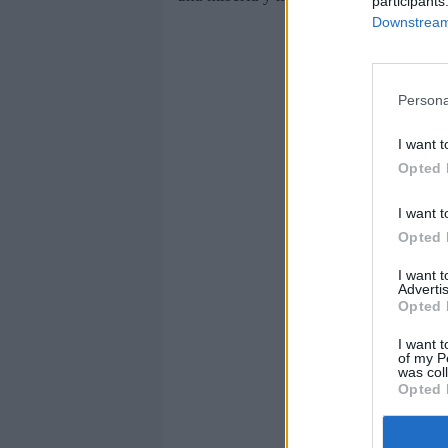
participants
Downstream 
Persona
I want t
Opted 
I want t
Opted 
I want 
Advertis
Opted 
I want t
of my P
was col
Opted 