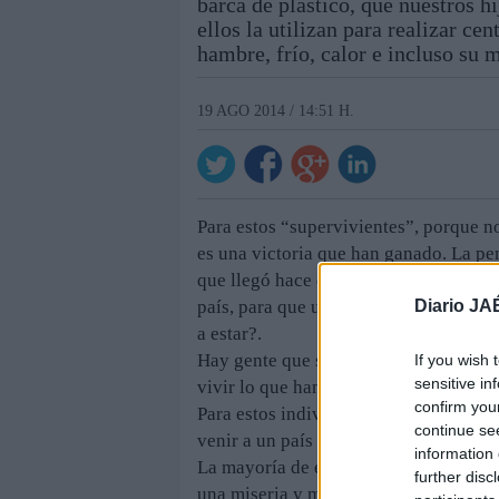
barca de plástico, que nuestros h
ellos la utilizan para realizar c
hambre, frío, calor e incluso su 
19 AGO 2014 / 14:51 H.
Para estos “supervivientes”, porque no
es una victoria que han ganado. La pen
que llegó hace días a Tarifa. ¿Hasta q
Diario JA
país, para que unos padres abandonen a
a estar?.
Hay gente que se vuelve “racista” en e
If you wish 
sensitive in
vivir lo que han vivido y experimenta
confirm you
Para estos individuos no tiene que ser 
continue se
venir a un país nuevo, donde no saben
information 
La mayoría de ellos suelen acabar den
further disc
una miseria y malviviendo.