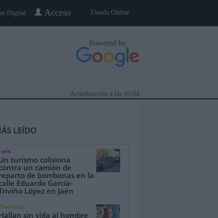
Acceso
Tienda Online
ón Digital
Powered by
Actualización a las
10:04
ÁS LEÍDO
Jaén
Un turismo colisiona
contra un camión de
reparto de bombonas en la
calle Eduardo García-
eblo a Pueblo
Gente
Especiales
Triviño López en Jaén
Provincia
Hallan sin vida al hombre