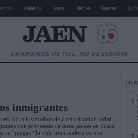
ovincia
Andalucía
España
Opinión
Deportes
Edici
CAMBIAMOS DE PIEL, NO DE ESENCIA
LO M
1
los inmigrantes
r en todos los medios de comunicación todas
es
Andalucía
Internacional
Opinión
Cultura
Deportes
Jaén, Pu
igrantes que provienen de otros países en busca
ue se “juegan” la vida montándose en una
2