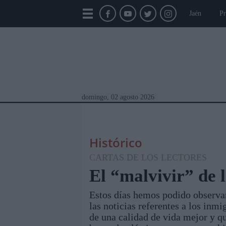
Jaén
Pr
domingo, 02 agosto 2026
Histórico
CARTAS DE LOS LECTORES
El “malvivir” de 
Estos días hemos podido observa
Módulos Portada
Jaén
Provincia
Linar
las noticias referentes a los inm
de una calidad de vida mejor y q