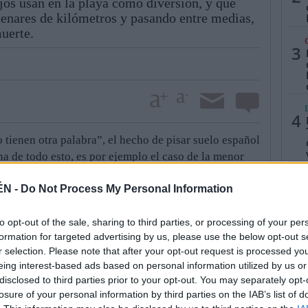
ijos usan en la playa como diversión, y que
entenares de kilómetros y pasando entre medias,
muerte.
3
4
 tienen otra palabra”, el hecho de pisar suelo español
a de todo esto, es por ejemplo el caso de la menor
ue punto tienen que estar viviendo en su respectivo
5
ÉN -
Do Not Process My Personal Information
sí a su hija, si saber donde va a terminar y como va
stos casos, pero es cuestión de ponerse en su piel, y
to opt-out of the sale, sharing to third parties, or processing of your per
formation for targeted advertising by us, please use the below opt-out s
r lo que están experimentando.
r selection. Please note that after your opt-out request is processed y
nada fácil dejar su familia atrás, y menos aún decidir
eing interest-based ads based on personal information utilized by us or
 hablar nuestro idioma y apenas se saben defender.
disclosed to third parties prior to your opt-out. You may separately opt-
tro de mafias, vendiendo productor ilegales, ganando
losure of your personal information by third parties on the IAB’s list of