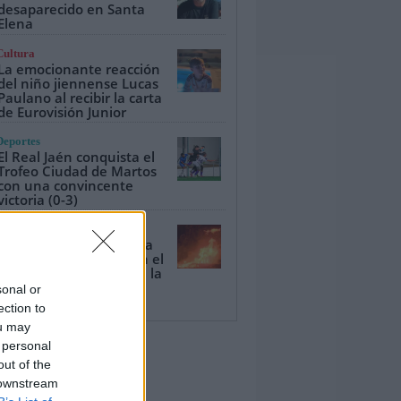
desaparecido en Santa
Elena
Cultura
La emocionante reacción
del niño jiennense Lucas
Paulano al recibir la carta
de Eurovisión Junior
Deportes
El Real Jaén conquista el
Trofeo Ciudad de Martos
con una convincente
victoria (0-3)
Provincia
Los Bomberos de Úbeda
sofocan un incendio en el
Parque Norte y enfrían la
zona al día siguiente
sonal or
ection to
ou may
 personal
out of the
 downstream