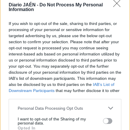
Diario JAÉN -
Do Not Process My Personal
Linares se aferra a su espíritu en casa para dar otro paso
Information
hacia la permanencia. El equipo afronta su segunda
tentativa y conviene dar una alegría a una afición siempre
If you wish to opt-out of the sale, sharing to third parties, or
exigente, como demuestran las críticas suscitadas por una
processing of your personal or sensitive information for
derrota que entra dentro de la lógica. La resaca del mal
targeted advertising by us, please use the below opt-out
trago copero se cura con una victoria en Linarejos.
section to confirm your selection. Please note that after your
opt-out request is processed you may continue seeing
interest-based ads based on personal information utilized by
us or personal information disclosed to third parties prior to
your opt-out. You may separately opt-out of the further
disclosure of your personal information by third parties on the
IAB’s list of downstream participants. This information may
also be disclosed by us to third parties on the
IAB’s List of
Downstream Participants
that may further disclose it to other
third parties.
Personal Data Processing Opt Outs
I want to opt-out of the Sharing of my
personal data.
Opted In