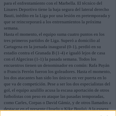
para el enfrentamiento con el Marbella. El técnico del
Linares Deportivo tiene la baja segura del lateral derecho
Bauti, inédito en la Liga por una lesión en pretemporada y
que se reincorporará a los entrenamientos la próxima
semana.
Hasta el momento, el equipo suma cuatro puntos en los
tres primeros partidos de Liga. Superó a domicilio al
Cartagena en la jornada inaugural (0-1), perdió en su
estadio contra el Granada B (1-4) e igualó lejos de casa
con el Algeciras (1-1) la pasada semana. Todos los
encuentros tienen un denominador en común: Rafa Payán
o Francis Ferrón fueron los goleadores. Hasta el momento,
los dos atacantes han sido los únicos en ver puerta en lo
que va de competición. Pese a ser los dos especialistas del
gol, el equipo azulillo acusa la escasa aportación de otros
futbolistas con peso en ataque las pasadas temporadas,
como Carles, Corpas o David Gámiz, y de otros llamados a
destacar en el presente (Joselu o Kike Boula). A la espera
de que todo el frente de ataque encuentre la munición, el