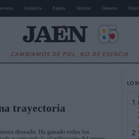
ovincia
Andalucía
España
Opinión
Deportes
Edici
CAMBIAMOS DE PIEL, NO DE ESENCIA
LO M
1
una trayectoria
es
Andalucía
Internacional
Opinión
Cultura
Deportes
Jaén, Pu
2
mienzo deseado. Ha ganado todos los
utado y comanda la clasificación del grupo