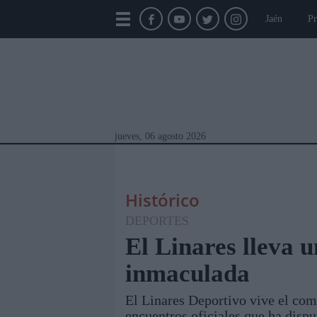
Jaén
Pr
jueves, 06 agosto 2026
Histórico
DEPORTES
El Linares lleva 
inmaculada
Módulos Portada
Jaén
Provincia
Linar
El Linares Deportivo vive el co
encuentros oficiales que ha disp