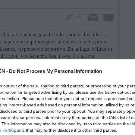
culada. Lo hemos ganado todo y somos los líderes.
superado a equipos que estarán en la lucha por el
Lasarte, responsable deportivo. En la Liga, el Linares
dix (2-1) y el Mancha Real (1-0). En la Copa
iminatoria, en semifinales, tras haber superado al
ñana miércoles se mide con el Navas, con el que se
ÉN -
Do Not Process My Personal Information
jugará el próximo 18 de septiembre en el Matías Prats
ho y media. “Estamos en el buen camino”, apostilla
to opt-out of the sale, sharing to third parties, or processing of your per
ugar dos partidos todas las semanas nos ha venido
formation for targeted advertising by us, please use the below opt-out s
r selection. Please note that after your opt-out request is processed y
 disponen de minutos y pueden participar con el
eing interest-based ads based on personal information utilized by us or
disclosed to third parties prior to your opt-out. You may separately opt-
 en el clásico provincial, ha significado, además, que
losure of your personal information by third parties on the IAB’s list of
. This information may also be disclosed by us to third parties on the
IA
el Estadio de Linarejos. No lo hace desde el 15 de
Participants
that may further disclose it to other third parties.
Marbella se llevó los tres puntos. Desde entonces