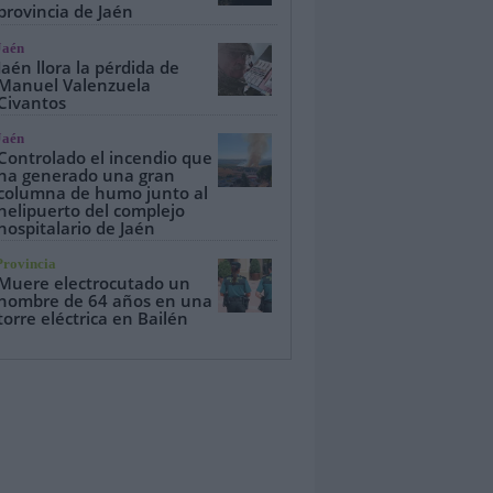
provincia de Jaén
Jaén
Jaén llora la pérdida de
Manuel Valenzuela
Civantos
Jaén
Controlado el incendio que
ha generado una gran
columna de humo junto al
helipuerto del complejo
hospitalario de Jaén
Provincia
Muere electrocutado un
hombre de 64 años en una
torre eléctrica en Bailén