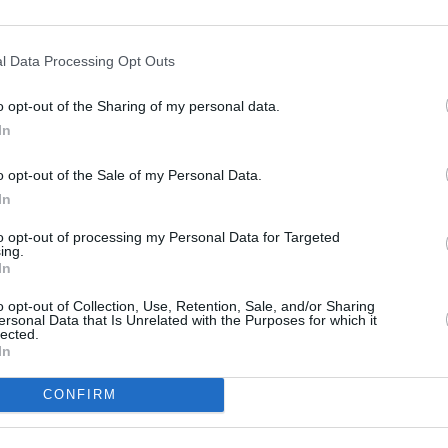
. “El equipo se siente muy seguro en casa. Creo que
e la del año pasado, con más posibilidades y con
tuación. El entrenador tiene la posibilidad de elegir la
l Data Processing Opt Outs
spone de recursos suficientes”, explica. Por todo
o opt-out of the Sharing of my personal data.
Deportivo será una de las principales referencias de la
In
. Aun así, no pierde la perspectiva y deja claro que lo
ego optar al ascenso. “Debemos seguir en la dinámica
o opt-out of the Sale of my Personal Data.
idad”, concluye. La próxima cita liguera del
In
las once y media, ante el Español de Alquián, un
goleado en el campo del Malagueño (7-0).
to opt-out of processing my Personal Data for Targeted
ing.
In
o opt-out of Collection, Use, Retention, Sale, and/or Sharing
ersonal Data that Is Unrelated with the Purposes for which it
lected.
In
CONFIRM