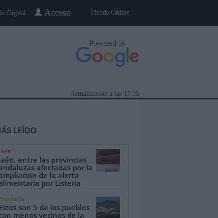
Acceso
Tienda Online
ón Digital
Powered by
Actualización a las
17:35
ÁS LEÍDO
Jaén
Jaén, entre las provincias
andaluzas afectadas por la
ampliación de la alerta
alimentaria por Listeria
eblo a Pueblo
Gente
Especiales
Provincia
Estos son 5 de los pueblos
con menos vecinos de la