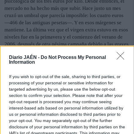
psicológica de los tres euros por kilo. Desde entonces, el
mercado no ha hecho más que subir. Hace justo un mes
cruzó un umbral que parecía imposible: los cuatro euros
—466 de las antiguas pesetas—. Y en esos márgenes se
mantiene. La última vez que el virgen extra estuvo en esos
niveles fue en la primavera y el comienzo del verano de
2006, después de otra pésima campaña debido a las graves
heladas que sufrió el campo jiennense durante marzo de
Diario JAÉN -
Do Not Process My Personal
2005. Los operadores temieron caer en el
Information
desabastecimiento o, lo que es lo mismo, no poder proveer
de producto a sus compradores. Por eso, se lanzaron a
If you wish to opt-out of the sale, sharing to third parties, or
comprar aceite, lo que infló la cotización. La situación es
processing of your personal or sensitive information for
prácticamente idéntica a la de entonces.
targeted advertising by us, please use the below opt-out
Eso sí, que nadie piense que los olivareros se están
section to confirm your selection. Please note that after your
haciendo ricos. Ahora mismo, existen muy pocas
opt-out request is processed you may continue seeing
interest-based ads based on personal information utilized by
operaciones, porque los grandes envasadores se han
us or personal information disclosed to third parties prior to
afanado, durante los últimos meses, para tener unas
your opt-out. You may separately opt-out of the further
reservas suficientes. Y, entonces, compraron aceite a
disclosure of your personal information by third parties on the
precios más bajos que los que se dan ahora. Al haber
IAB’s list of downstream participants. This information may