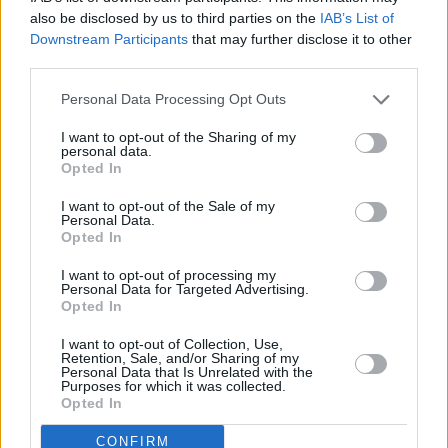
actualmente menos volumen de negocio, son muy pocos
also be disclosed by us to third parties on the
IAB’s List of
los que se benefician de la escalada de precios.
Downstream Participants
that may further disclose it to other
third parties.
Personal Data Processing Opt Outs
I want to opt-out of the Sharing of my
personal data.
Opted In
I want to opt-out of the Sale of my
Personal Data.
Opted In
I want to opt-out of processing my
Personal Data for Targeted Advertising.
Opted In
I want to opt-out of Collection, Use,
Retention, Sale, and/or Sharing of my
Personal Data that Is Unrelated with the
Purposes for which it was collected.
Opted In
CONFIRM