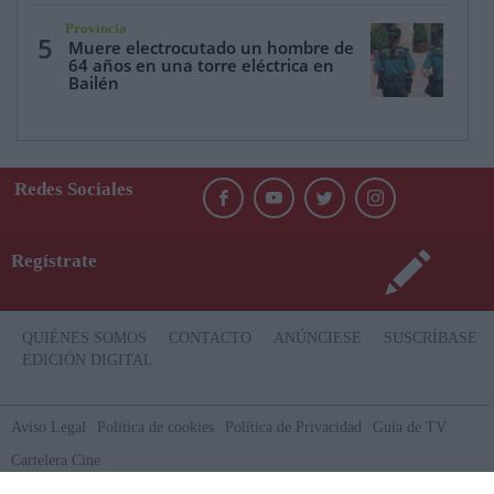
Provincia
5
Muere electrocutado un hombre de
64 años en una torre eléctrica en
Bailén
Redes Sociales
Regístrate
QUIÉNES SOMOS
CONTACTO
ANÚNCIESE
SUSCRÍBASE
EDICIÓN DIGITAL
Aviso Legal
Politica de cookies
Política de Privacidad
Guía de TV
Cartelera Cine