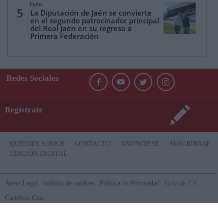
Jaén
5
La Diputación de Jaén se convierte
en el segundo patrocinador principal
del Real Jaén en su regreso a
Primera Federación
Redes Sociales
Regístrate
QUIÉNES SOMOS
CONTACTO
ANÚNCIESE
SUSCRÍBASE
EDICIÓN DIGITAL
Aviso Legal
Politica de cookies
Política de Privacidad
Guía de TV
Cartelera Cine