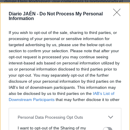
dirige Dani Rodríguez, que comenzará la pretemporada el
próximo 4 de agosto. Ya hay equipos y fechas para los
Diario JAÉN -
Do Not Process My Personal
amistosos confirmados: el Bedmar, día 14 de agosto; el
Information
Cabra, día 19; el Montesinos Jumilla, día 22; La Bobadilla,
día 28; una selección de Rus, día 29; el Victoria Kent, día
If you wish to opt-out of the sale, sharing to third parties, or
30; el Minuto 90, día 2 de septiembre; de nuevo el
processing of your personal or sensitive information for
Montesinos Jumilla en el III Trofeo el Olivo, día 5, y el
targeted advertising by us, please use the below opt-out
cuadrangular, en Pozo Alcón, contra el equipo local, el
section to confirm your selection. Please note that after your
Uruguay Tenerife y el Melilla, los días 6 y 7.
opt-out request is processed you may continue seeing
interest-based ads based on personal information utilized by
us or personal information disclosed to third parties prior to
your opt-out. You may separately opt-out of the further
disclosure of your personal information by third parties on the
IAB’s list of downstream participants. This information may
also be disclosed by us to third parties on the
IAB’s List of
Downstream Participants
that may further disclose it to other
third parties.
Personal Data Processing Opt Outs
I want to opt-out of the Sharing of my