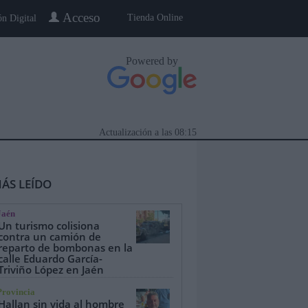
Acceso
Tienda Online
ón Digital
Powered by
Actualización a las
08:15
ÁS LEÍDO
Jaén
Un turismo colisiona
contra un camión de
reparto de bombonas en la
calle Eduardo García-
eblo a Pueblo
Gente
Especiales
Triviño López en Jaén
Provincia
Hallan sin vida al hombre