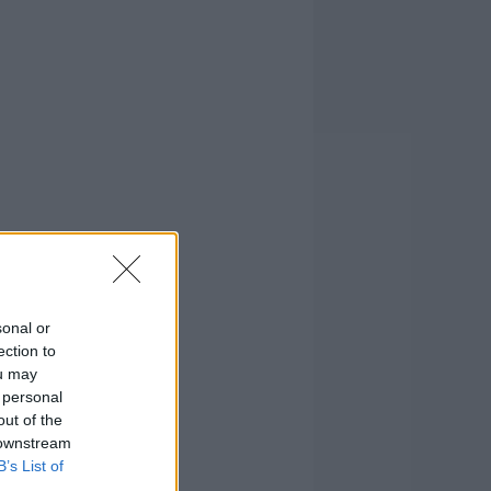
sonal or
ection to
ou may
 personal
out of the
 downstream
B’s List of