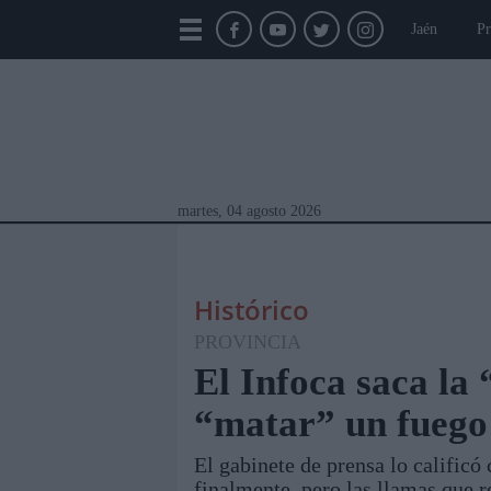
Jaén
Pr
martes, 04 agosto 2026
Histórico
PROVINCIA
El Infoca saca la 
“matar” un fuego
Módulos Portada
Jaén
Provincia
Linar
El gabinete de prensa lo calificó
finalmente, pero las llamas que r