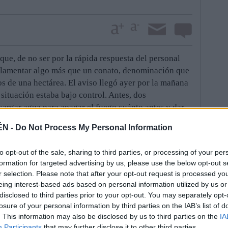
que, de no ser por la rápida respuesta del personal
e lamentar algo más que un conato, denominación que
s de una hectárea. El aviso llegó ayer por la mañana
a situación estaba bajo control. Antes, dos
cargar agua para apagar el fuego cuánto antes y dar
s por dos cuadrillas que combatieron el frente con un
ÉN -
Do Not Process My Personal Information
gua.
rilla del riachuelo, entre el Guadalquivir y el pantano
to opt-out of the sale, sharing to third parties, or processing of your per
róxima a la carretera JV-5001, una vía comarcal que,
formation for targeted advertising by us, please use the below opt-out s
cinos montes iliturgitanos, hasta La Centenera, no
r selection. Please note that after your opt-out request is processed y
eing interest-based ads based on personal information utilized by us or
deña-Montoro, en Córdoba, y Sierra de Andújar,
disclosed to third parties prior to your opt-out. You may separately opt-
portante población. El máximo responsable municipal
losure of your personal information by third parties on the IAB’s list of
en las causas de lo sucedido. No obstante, el
. This information may also be disclosed by us to third parties on the
IA
a precaución y concienciación ciudadana para evitar
Participants
that may further disclose it to other third parties.