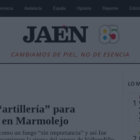
ovincia
Andalucía
España
Opinión
Deportes
Edici
CAMBIAMOS DE PIEL, NO DE ESENCIA
LO M
1
“artillería” para
 en Marmolejo
es
Andalucía
Internacional
Opinión
Cultura
Deportes
Jaén, Pu
 como un fuego “sin importancia” y así fue
2
ecorrieron la rivera del arroyo de Valhondillo,