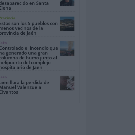
desaparecido en Santa
Elena
Provincia
Estos son los 5 pueblos con
menos vecinos de la
provincia de Jaén
Jaén
Controlado el incendio que
ha generado una gran
columna de humo junto al
helipuerto del complejo
hospitalario de Jaén
Jaén
Jaén llora la pérdida de
Manuel Valenzuela
Civantos