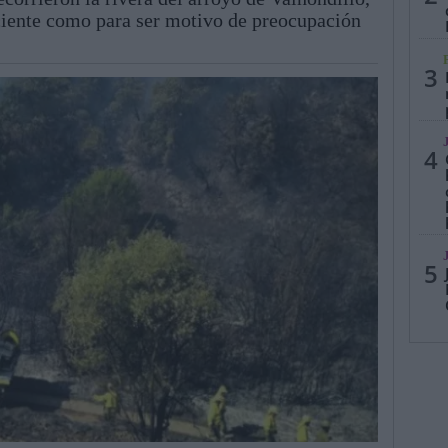
iente como para ser motivo de preocupación
3
4
5