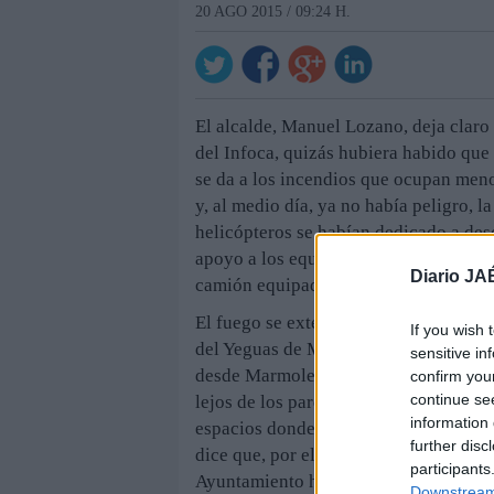
20 AGO 2015 / 09:24 H.
El alcalde, Manuel Lozano, deja claro 
del Infoca, quizás hubiera habido qu
se da a los incendios que ocupan meno
y, al medio día, ya no había peligro, l
helicópteros se habían dedicado a des
apoyo a los equipos de tierra, formado
Diario JA
camión equipado con una bomba de a
El fuego se extendió a lo largo de la o
If you wish 
del Yeguas de Marmolejo, en un área p
sensitive in
desde Marmolejo, se adentra en los ve
confirm you
continue se
lejos de los parques naturales de Car
information 
espacios donde el lince tiene una im
further disc
dice que, por el momento, se desconoc
participants
Ayuntamiento hizo un llamamiento a l
Downstream 