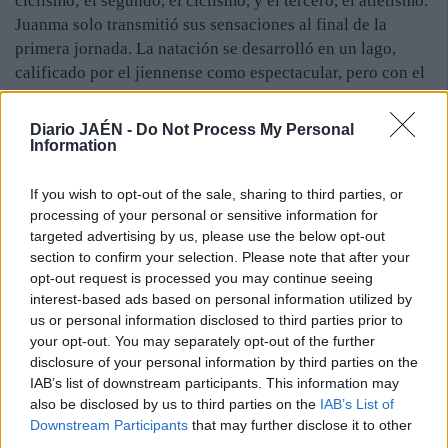
ciclismo; el segundo, el ciclismo, y el tercero, el atletismo.
Juanma solo transmitió sus sensaciones al final de la
primera jornada. La natación se desarrolló en un lago,
calificado por el jiennense como espectacular, pero con el
agua muy fría. “Durante la natación llovió y las corrientes
te frenaban bastante en algunas zonas. 3 horas y 30
Diario JAÉN -
Do Not Process My Personal
minutos metido en las gélidas aguas”, relató. Sobre el
Information
primer sector de ciclismo, indicó. “Ha sido espectacular en
paisajes, pero el tiempo cambiaba constantemente: sol,
If you wish to opt-out of the sale, sharing to third parties, or
processing of your personal or sensitive information for
viento en contra, viento lateral y lluvia”. El primer día
targeted advertising by us, please use the below opt-out
terminó undécimo en la general y sexto mejor tiempo en el
section to confirm your selection. Please note that after your
sector de la bicicleta. En los siguientes, Juanma mejoró
opt-out request is processed you may continue seeing
prestaciones y se superó hasta alcanzar esa quinta
interest-based ads based on personal information utilized by
posición final. Un ejemplo de superación y de fortaleza
us or personal information disclosed to third parties prior to
mental. El cuerpo siempre respondió al alma y fue cuando
your opt-out. You may separately opt-out of the further
el deportista se hizo héroe y se convirtió en ultrahombre.
disclosure of your personal information by third parties on the
IAB’s list of downstream participants. This information may
also be disclosed by us to third parties on the
IAB’s List of
Downstream Participants
that may further disclose it to other
third parties.