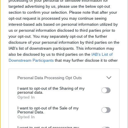
processing of your personal or sensitive information for
por pasiva, que no se puede permitir que haya actividad
targeted advertising by us, please use the below opt-out
section to confirm your selection. Please note that after your
relacionada con los hidrocarburos en lugares Patrimonio
opt-out request is processed you may continue seeing
de la Humanidad. Entonces, ¿a qué está jugando la
interest-based ads based on personal information utilized by
Diputación? Ya debería haber exigido claramente que se
us or personal information disclosed to third parties prior to
paralicen todos estos permisos porque olivar e
your opt-out. You may separately opt-out of the further
hidrocarburos son incompatibles”, reclamó.
disclosure of your personal information by third parties on the
Villar aseguró también que no ha tenido contacto alguno
IAB’s list of downstream participants. This information may
con la Junta durante la marcha. “La Administración solo
also be disclosed by us to third parties on the
IAB’s List of
Downstream Participants
that may further disclose it to other
ha hecho público un comunicado mentiroso, porque habla
third parties.
de que nunca se va a hacer fracking en el territorio
andaluz y ellos mismos, en la proposición de ley que
Personal Data Processing Opt Outs
presentaron en julio, en un artículo dice que no habrá
fracking durante dos años en Andalucía y, en el siguiente,
I want to opt-out of the Sharing of my
personal data.
señalan cuáles serían las condiciones para hacerlo. Es un
Opted In
texto completamente absurdo”, detalló y les pidió “que
I want to opt-out of the Sale of my
dejen de mentir y escuchen a la gente”.
Personal Data.
Opted In
I want to opt-out of processing my