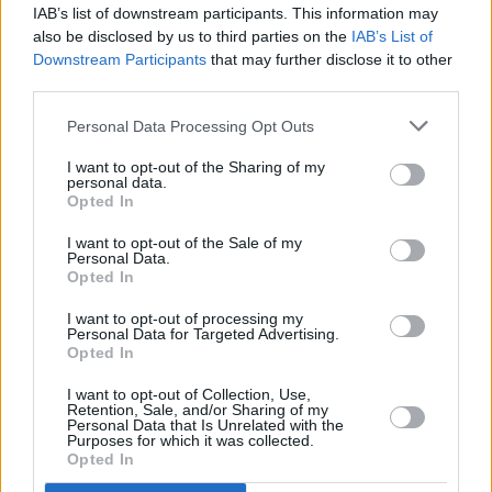
noviembre. Se ofertan once actividades. Siete de estos
IAB’s list of downstream participants. This information may
cursos tendrán como sede Sevilla, donde está el Rectorado
also be disclosed by us to third parties on the
IAB’s List of
de la UNIA; tres, en La Rábida, y uno en Baeza, dedicado a
Downstream Participants
that may further disclose it to other
la actividad deportiva en el mundo actual.
third parties.
Personal Data Processing Opt Outs
I want to opt-out of the Sharing of my
personal data.
Opted In
I want to opt-out of the Sale of my
Personal Data.
Opted In
I want to opt-out of processing my
Personal Data for Targeted Advertising.
Opted In
I want to opt-out of Collection, Use,
Retention, Sale, and/or Sharing of my
Personal Data that Is Unrelated with the
Purposes for which it was collected.
Opted In