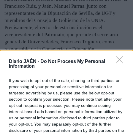
Francisco Ruiz, y Jaén, Manuel Parras, junto con
representantes de la Diputación de Sevilla, de UGT y
miembros del Consejo de Gobierno de la UNIA.
Precisamente, el rector de esta institución es el
vicepresidente del Patronato, que preside el secretario
general de Universidades, Francisco Triguero, como
responsable de la Consejería de Educación.
En el orden del día se incluye la lectura de informes de
Diario JAÉN -
Do Not Process My Personal
estos dos responsables; el análisis del estado de ejecución
Information
presupuestaria de este año y el avance de la estructura
económica del próximo ejercicio. Ayer por la tarde, el
If you wish to opt-out of the sale, sharing to third parties, or
processing of your personal or sensitive information for
Consejo de Gobierno de la Universidad Internacional de
targeted advertising by us, please use the below opt-out
Andalucía mantuvo un cónclave en Baeza, entre otros
section to confirm your selection. Please note that after your
asuntos, la programación de los Cursos de Verano de 2015.
opt-out request is processed you may continue seeing
La UNIA también anunció que, con motivo de su veinte
interest-based ads based on personal information utilized by
us or personal information disclosed to third parties prior to
aniversario, programa, por primera vez, los “Encuentros
your opt-out. You may separately opt-out of the further
de Otoño”, sobre distintas materias, del 10 al 29 de
disclosure of your personal information by third parties on the