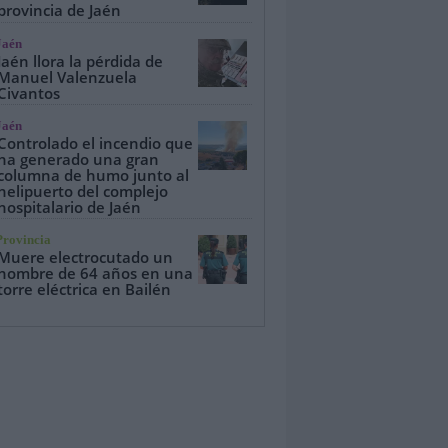
provincia de Jaén
Jaén
Jaén llora la pérdida de
Manuel Valenzuela
Civantos
Jaén
Controlado el incendio que
ha generado una gran
columna de humo junto al
helipuerto del complejo
hospitalario de Jaén
Provincia
Muere electrocutado un
hombre de 64 años en una
torre eléctrica en Bailén