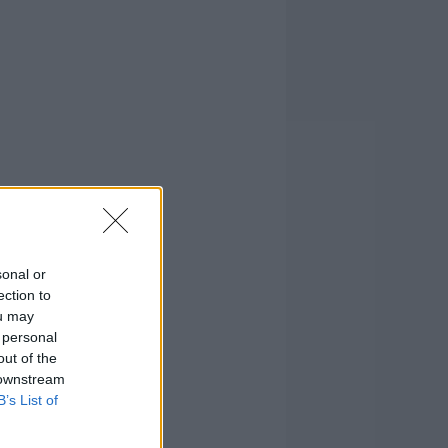
sonal or
ection to
ou may
 personal
out of the
 downstream
B’s List of