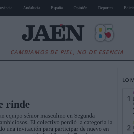
ovincia
Andalucía
España
Opinión
Deportes
Edici
CAMBIAMOS DE PIEL, NO DE ESENCIA
LO M
1
e rinde
 un equipo sénior masculino en Segunda
es
Andalucía
Internacional
Opinión
Cultura
Deportes
Jaén, Pu
ambiciosos. El colectivo perdió la categoría la
2
do una invitación para participar de nuevo en