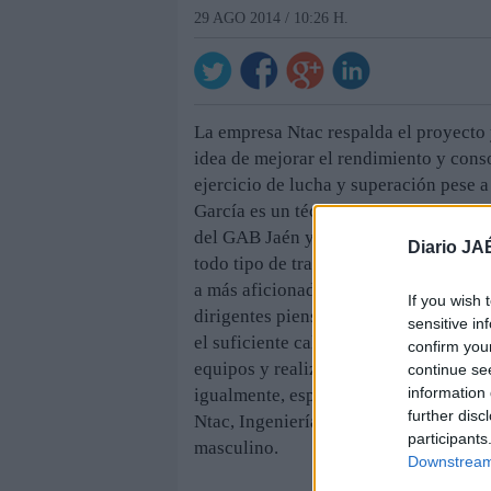
29 AGO 2014 / 10:26 H.
La empresa Ntac respalda el proyecto 
idea de mejorar el rendimiento y conso
ejercicio de lucha y superación pese a
García es un técnico experimentado qu
del GAB Jaén y que, al igual que sus 
Diario JA
todo tipo de trabajos en la entidad. La
a más aficionados a los partidos que s
If you wish 
dirigentes piensan en medidas para au
sensitive in
el suficiente calor. Además, el cuadro 
confirm you
equipos y realizará una campaña de ca
continue se
information 
igualmente, espera disponer de más ap
further disc
Ntac, Ingeniería de Procesos, por ser 
participants
masculino.
Downstream 