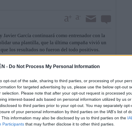
y Javier García continuará como entrenador con la
lidar una plantilla, que la última campaña vivió un
 que los resultados no fueron del todo positivos.
e conoce a la perfección el funcionamiento interno
compañeros, es una persona multiusos por realizar
ÉN -
Do Not Process My Personal Information
 plantilla comienza el trabajo con la ilusión de atraer
e disputen en el Pabellón de La Salobreja. Los
to opt-out of the sale, sharing to third parties, or processing of your per
mentar el número de espectadores y el equipo tenga
formation for targeted advertising by us, please use the below opt-out s
de entrenadores quiere reforzar la estructura de los
r selection. Please note that after your opt-out request is processed y
ptación para contar con más jugadores. La directiva,
eing interest-based ads based on personal information utilized by us or
disclosed to third parties prior to your opt-out. You may separately opt-
oyo de las empresas. De esta forma, da las gracias a
losure of your personal information by third parties on the IAB’s list of
de nuevo el patrocinador del representante sénior
. This information may also be disclosed by us to third parties on the
IA
Participants
that may further disclose it to other third parties.