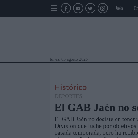
Jaén
Pr
lunes, 03 agosto 2026
Histórico
DEPORTES
El GAB Jaén no s
El GAB Jaén no desiste en tener
Módulos Portada
Jaén
Provincia
Linar
División que luche por objetivos 
pasada temporada, pero ha recibi