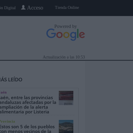
Acceso
Tienda Online
ón Digital
Powered by
Actualización a las
10:53
ÁS LEÍDO
Jaén
Jaén, entre las provincias
andaluzas afectadas por la
ampliación de la alerta
alimentaria por Listeria
eblo a Pueblo
Gente
Especiales
Provincia
Estos son 5 de los pueblos
con menos vecinos de la