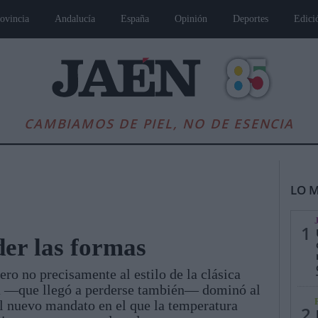
ovincia
Andalucía
España
Opinión
Deportes
Edici
CAMBIAMOS DE PIEL, NO DE ESENCIA
LO M
1
der las formas
ero no precisamente al estilo de la clásica
es
Andalucía
Internacional
Opinión
Cultura
Deportes
Jaén, Pu
rma —que llegó a perderse también— dominó al
l nuevo mandato en el que la temperatura
2