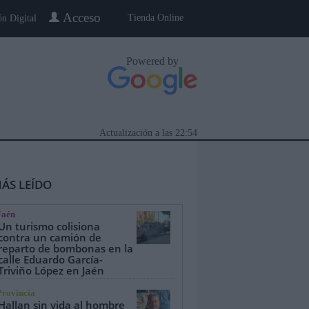
Acceso
Tienda Online
ón Digital
Powered by
Actualización a las
22:54
ÁS LEÍDO
Jaén
Un turismo colisiona
contra un camión de
reparto de bombonas en la
calle Eduardo García-
eblo a Pueblo
Gente
Especiales
Triviño López en Jaén
Provincia
Hallan sin vida al hombre