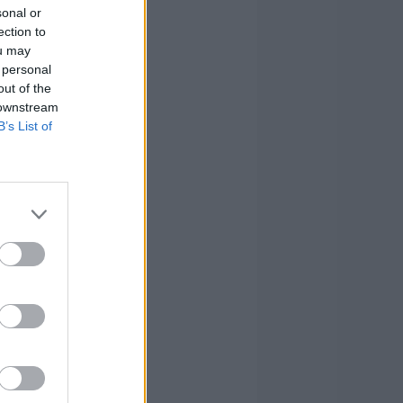
sonal or
ection to
ou may
 personal
out of the
 downstream
B’s List of