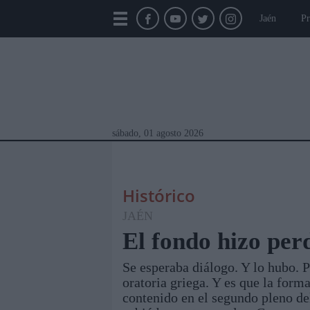
Jaén
Pr
sábado, 01 agosto 2026
Histórico
JAÉN
El fondo hizo per
Se esperaba diálogo. Y lo hubo. P
Módulos Portada
Jaén
Provincia
Linar
oratoria griega. Y es que la fo
contenido en el segundo pleno de