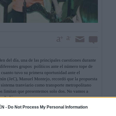
en del día, una de las principales cuestiones durante
s diferentes grupos políticos ante el número tope de
n cuanto tuvo su primera oportunidad ante el
mún (JeC), Manuel Montejo, recordó que la propuesta
l sistema tranviario como transporte metropolitano
os limitan que presentemos solo dos. No vamos a
s”, dijo.
rimera propuesta para la creación de un pacto social
ÉN -
Do Not Process My Personal Information
 popular Reyes Chamorro dio candela a la llama y