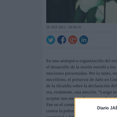
26 SEP 2015 / 09:06 H.
En una anárquica organización del ord
el desarrollo de la sesión enredó a lo
mociones presentadas. Por lo tanto, e
micrófono, el portavoz de Jaén en Co
de la Alcaldía sobre la declaración de
era, realmente, una moción. “Luego n
aceptar una merma de nuestros derecho
Fue en el comienzo del debate de su p
Diario JA
contra la pobreza infantil, cuando la