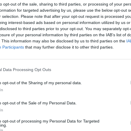
atro mociones: “En la junta de portavoces acordamos
to opt-out of the sale, sharing to third parties, or processing of your per
abéis enumerado las vuestras”, recordó a Montejo,
formation for targeted advertising by us, please use the below opt-out s
anco. De hecho, Reyes le echó en cara que con estas
r selection. Please note that after your opt-out request is processed y
ia de colectivos de personas para presionar y
eing interest-based ads based on personal information utilized by us or
ras, en sus ya acostumbradas intervenciones
disclosed to third parties prior to your opt-out. You may separately opt-
losure of your personal information by third parties on the IAB’s list of
 Fernández de Moya, se dirigió a Montejo para
. This information may also be disclosed by us to third parties on the
IA
pública a una persona pública que falte a su palabra
Participants
that may further disclose it to other third parties.
o un grupo de personas ataviadas con una camiseta a
n jiennense con leucemia) levantó sus pancartas para
l Data Processing Opt Outs
ió a Raquel Fajardo, la madre del enfermo también
ición de su moción sobre el pacto social, el
o opt-out of the Sharing of my personal data.
avier, a lo que los asistentes comenzaron a gritar a
In
 de tensión, la portavoz de Ciudadanos, Salud
el joven con leucemia. Entonces Fajardo se levantó y
o opt-out of the Sale of my Personal Data.
ionada, para expresar su desesperación. “Muchos de
In
 mi situación?”, exacerbó, entre lágrimas, mientras
to opt-out of processing my Personal Data for Targeted
ing.
 los ánimos no decayeron. De hecho, los reproches
In