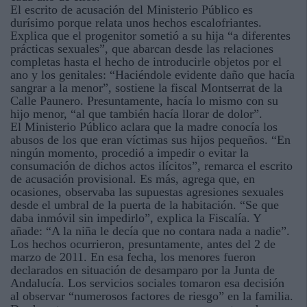
El escrito de acusación del Ministerio Público es
durísimo porque relata unos hechos escalofriantes.
Explica que el progenitor sometió a su hija “a diferentes
prácticas sexuales”, que abarcan desde las relaciones
completas hasta el hecho de introducirle objetos por el
ano y los genitales: “Haciéndole evidente daño que hacía
sangrar a la menor”, sostiene la fiscal Montserrat de la
Calle Paunero. Presuntamente, hacía lo mismo con su
hijo menor, “al que también hacía llorar de dolor”.
El Ministerio Público aclara que la madre conocía los
abusos de los que eran víctimas sus hijos pequeños. “En
ningún momento, procedió a impedir o evitar la
consumación de dichos actos ilícitos”, remarca el escrito
de acusación provisional. Es más, agrega que, en
ocasiones, observaba las supuestas agresiones sexuales
desde el umbral de la puerta de la habitación. “Se que
daba inmóvil sin impedirlo”, explica la Fiscalía. Y
añade: “A la niña le decía que no contara nada a nadie”.
Los hechos ocurrieron, presuntamente, antes del 2 de
marzo de 2011. En esa fecha, los menores fueron
declarados en situación de desamparo por la Junta de
Andalucía. Los servicios sociales tomaron esa decisión
al observar “numerosos factores de riesgo” en la familia.