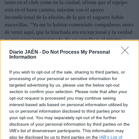
tanto en el club como en la ciudad, afirma que el equipo
está en el buen camino, máxime con el apoyo
incondicional de la afición, de la que el zaguero habla
maravillas. “Ya me lo habían comentado compañeros antes
de venir aquí, que la hinchada era excepcional y la verdad
es que estoy impresionado. Es un orgullo y, al mismo
tiempo una responsabilidad, contar con una masa social
Diario JAÉN -
Do Not Process My Personal
tan fiel”, destaca Álvaro Vega.
Information
Regreso. La mejor noticia que ha recibido Torres en los
If you wish to opt-out of the sale, sharing to third parties, or
últimos días es la vuelta de Bauti a los entrenamientos con
processing of your personal or sensitive information for
el resto del grupo. El lateral se lesionó hace más de un mes
targeted advertising by us, please use the below opt-out
y hasta el pasado sábado no trabajó con el equipo. Las
section to confirm your selection. Please note that after your
molestias en su rodilla derecha han remitido y, si todo
opt-out request is processed you may continue seeing
marcha bien, puede incluso entrar en la convocatoria del
interest-based ads based on personal information utilized by
próximo partido ante el Villanovense, que se disputará el
us or personal information disclosed to third parties prior to
domingo en el Romero Cuerda a partir de las seis de la
your opt-out. You may separately opt-out of the further
disclosure of your personal information by third parties on the
tarde.
IAB’s list of downstream participants. This information may
also be disclosed by us to third parties on the
IAB’s List of