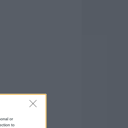
sonal or
ection to