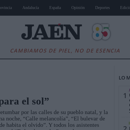
ovincia
Andalucía
España
Opinión
Deportes
Edici
CAMBIAMOS DE PIEL, NO DE ESENCIA
LO M
1
para el sol”
etumbar por las calles de su pueblo natal, y la
es
Andalucía
Internacional
Opinión
Cultura
Deportes
Jaén, Pu
una noche, “Calle melancolía”, “El bulevar de
e habita el olvido”. Y todos los asistentes
2