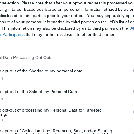
ian Emperador que interpretaron “Rosa de lima” y
r selection. Please note that after your opt-out request is processed y
eing interest-based ads based on personal information utilized by us or
propio, “La rosa roja”. Una extrovertida pareja de
disclosed to third parties prior to your opt-out. You may separately opt-
o año. Por su parte, los asistentes a la cita cultural
losure of your personal information by third parties on the IAB’s list of
a, que cantó temas tan conocidos como ”¿Quién me ha
. This information may also be disclosed by us to third parties on the
IA
lor de muelas”. Dentro de su repertorio seleccionó
Participants
that may further disclose it to other third parties.
ora, que dejó enmudecido a todos los “sabineros”
s Juanjo Ballesteros y Victoria Jiménez, tuvo,
l Data Processing Opt Outs
a artesanía ubetense. Los ganadores recibieron los
a Rodríguez de Alfarería Tito. Además, cada uno
o opt-out of the Sharing of my personal data.
 Sabina y la grabación de una maqueta en el estudio
In
 Antonio García de Diego y Mara Barros; el
na, Guido Ariel Barrios, y los tres finalistas
o opt-out of the Sale of my Personal Data.
an Pablo Tito, con la colaboración de Forja Tiznajo.
In
para Joaquín Sabina y Benjamín Prado, en los que
to opt-out of processing my Personal Data for Targeted
lectivo “Peor para el sol”. Llegó, así, un fin de
ing.
 once”, y a otros seguramente darían “las doce, la una
In
 todavía queda el buen sabor de boca, y la resaca de
o opt-out of Collection, Use, Retention, Sale, and/or Sharing
 hay quienes esperan la convocatoria de otra edición.