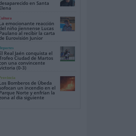
desaparecido en Santa
Elena
Cultura
La emocionante reacción
del niño jiennense Lucas
Paulano al recibir la carta
de Eurovisión Junior
Deportes
El Real Jaén conquista el
Trofeo Ciudad de Martos
con una convincente
victoria (0-3)
Provincia
Los Bomberos de Úbeda
sofocan un incendio en el
Parque Norte y enfrían la
zona al día siguiente