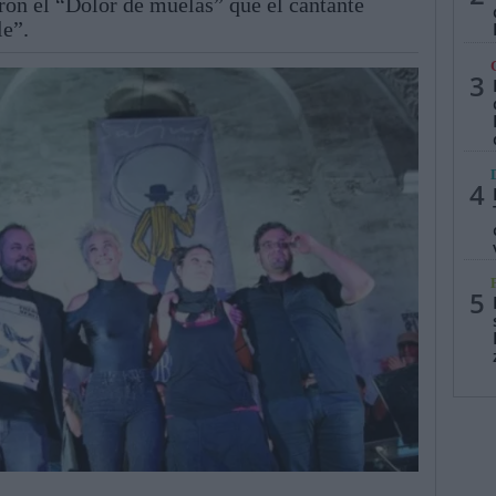
on el “Dolor de muelas” que el cantante
le”.
3
4
5