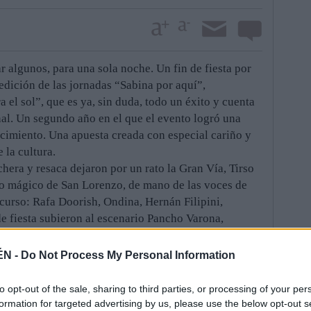
algunos, para una sola noche. Un fin de fiesta por
 edición de las jornadas “Sabina por aquí”,
 el sol”, que es ya, sin duda, todo un éxito y cuenta
al. Un segundo año en el que el evento logró una
cimiento. Una apuesta creada con especial cariño y
 la cultura.
chera y resaca dejaron por un rato la Gran Vía, Tirso
io mágico de San Lorenzo, de mano de las voces de
ncurso: Rafa Doorish, Ondina, Hernán Filipini,
de fiesta subieron al escenario Pancho Varona,
s, para interpretar canciones que han compuesto e
ue viaja por los escenarios de España y
ÉN -
Do Not Process My Personal Information
 en un enclave de excepción.
alistas interpretaron dos canciones cada uno de
to opt-out of the sale, sharing to third parties, or processing of your per
inalmente, el jurado se decantó por el dúo zaragozano
formation for targeted advertising by us, please use the below opt-out s