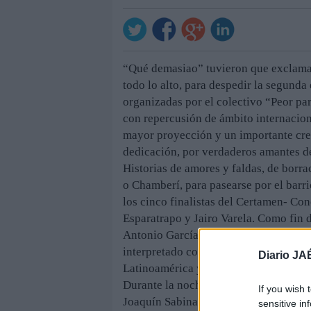
“Qué demasiao” tuvieron que exclamar 
todo lo alto, para despedir la segunda
organizadas por el colectivo “Peor para
con repercusión de ámbito internacion
mayor proyección y un importante cre
dedicación, por verdaderos amantes de
Historias de amores y faldas, de borra
o Chamberí, para pasearse por el barr
los cinco finalistas del Certamen- Co
Esparatrapo y Jairo Varela. Como fin 
Antonio García de Diego y Mara Barro
interpretado con Sabina. Un formato q
Diario JA
Latinoamérica y que pudo disfrutarse
Durante la noche del concurso, los fin
If you wish 
Joaquín Sabina y otra de su autoría. F
sensitive in