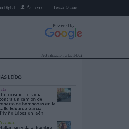
Acceso
Tienda Online
ón Digital
Powered by
Actualización a las
14:02
ÁS LEÍDO
Jaén
Un turismo colisiona
contra un camión de
reparto de bombonas en la
calle Eduardo García-
eblo a Pueblo
Gente
Especiales
Triviño López en Jaén
Provincia
Hallan sin vida al hombre