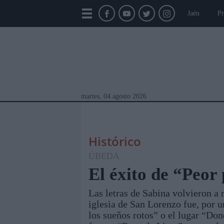
Jaén
Pr
martes, 04 agosto 2026
Histórico
ÚBEDA
El éxito de “Peor 
Las letras de Sabina volvieron a r
Módulos Portada
Jaén
Provincia
Linar
iglesia de San Lorenzo fue, por 
los sueños rotos” o el lugar “Dond