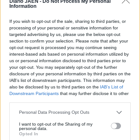
Diario JAÉN -
Do Not Process My Personal
titánico —45 minutos de película— para estos tres
Information
realizadores, que se valieron de cinco amigos para el
equipo artístico. Tras la “premier” del jueves, continuarán
If you wish to opt-out of the sale, sharing to third parties, or
las presentaciones en otros municipios, como Martos, de
processing of your personal or sensitive information for
targeted advertising by us, please use the below opt-out
donde es natural la protagonista.
section to confirm your selection. Please note that after your
opt-out request is processed you may continue seeing
interest-based ads based on personal information utilized by
us or personal information disclosed to third parties prior to
your opt-out. You may separately opt-out of the further
disclosure of your personal information by third parties on the
IAB’s list of downstream participants. This information may
also be disclosed by us to third parties on the
IAB’s List of
Downstream Participants
that may further disclose it to other
third parties.
Personal Data Processing Opt Outs
I want to opt-out of the Sharing of my
personal data.
Opted In