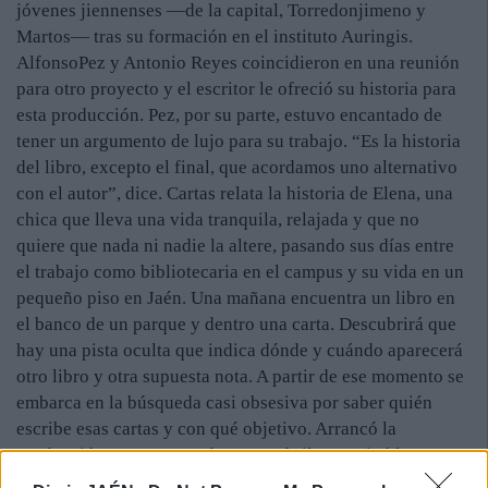
jóvenes jiennenses —de la capital, Torredonjimeno y
Martos— tras su formación en el instituto Auringis.
AlfonsoPez y Antonio Reyes coincidieron en una reunión
para otro proyecto y el escritor le ofreció su historia para
esta producción. Pez, por su parte, estuvo encantado de
tener un argumento de lujo para su trabajo. “Es la historia
del libro, excepto el final, que acordamos uno alternativo
con el autor”, dice. Cartas relata la historia de Elena, una
chica que lleva una vida tranquila, relajada y que no
quiere que nada ni nadie la altere, pasando sus días entre
el trabajo como bibliotecaria en el campus y su vida en un
pequeño piso en Jaén. Una mañana encuentra un libro en
el banco de un parque y dentro una carta. Descubrirá que
hay una pista oculta que indica dónde y cuándo aparecerá
otro libro y otra supuesta nota. A partir de ese momento se
embarca en la búsqueda casi obsesiva por saber quién
escribe esas cartas y con qué objetivo. Arrancó la
producción en marzo, rodaron en abril y terminó la
postproducción apenas hace unas semanas. Un trabajo