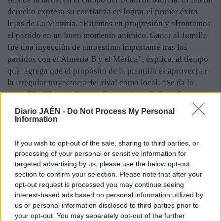
derecho expresa su confianza en lograr el primer éxito
lejos de La Victoria. “Estamos en progresión y afrontamos
el partido en un buen momento anímico. Ganar al Jumilla
fue una inyección de autoestima importante tras los
partidos con el Almería B y el Mérida”, explica, al tiempo
que agrega que el propósito de la plantilla es aprovechar
la irregular trayectoria del rival como local: “Se da la
casualidad de que el Ucam de Murcia todavía no ha
ganado en su campo, por lo que pueden acusar los nervios
Diario JAÉN -
Do Not Process My Personal
si nos ponemos por delante en el marcador. Pero no será
Information
fácil, porque se trata de un equipo rocoso, fuerte en todas
las líneas y que presiona bien la salida del balón”. En su
If you wish to opt-out of the sale, sharing to third parties, or
opinión, el Real Jaén está capacitado para lograr un
processing of your personal or sensitive information for
targeted advertising by us, please use the below opt-out
resultado favorable en el estadio del cuarto clasificado.
section to confirm your selection. Please note that after your
“Estamos preparados para ganar, pero debemos corregir
opt-out request is processed you may continue seeing
los errores que cometimos en las anteriores salidas.
interest-based ads based on personal information utilized by
Tenemos que estar concentrados en defensa y rentabilizar
us or personal information disclosed to third parties prior to
las oportunidades que tengamos en ataque”, avisa. Fuera
your opt-out. You may separately opt-out of the further