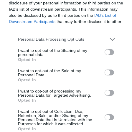
del campo, Luis Pérez, que comparte piso con los metas
disclosure of your personal information by third parties on the
Adrián Jiménez y Manu, admite vivir una rápida
IAB’s list of downstream participants. This information may
also be disclosed by us to third parties on the
IAB’s List of
adaptación a la ciudad. “Me ha sorprendido la cercanía de
Downstream Participants
that may further disclose it to other
la gente. Estoy aquí para aprender y así siempre es más
third parties.
fácil”, concluye.
Personal Data Processing Opt Outs
I want to opt-out of the Sharing of my
personal data.
Opted In
I want to opt-out of the Sale of my
Personal Data.
Opted In
I want to opt-out of processing my
Personal Data for Targeted Advertising.
Opted In
I want to opt-out of Collection, Use,
Retention, Sale, and/or Sharing of my
Personal Data that Is Unrelated with the
Purposes for which it was collected.
Opted In