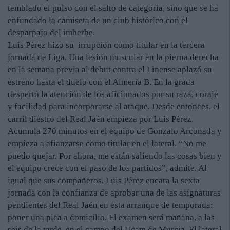
temblado el pulso con el salto de categoría, sino que se ha
enfundado la camiseta de un club histórico con el
desparpajo del imberbe.
Luis Pérez hizo su irrupción como titular en la tercera
jornada de Liga. Una lesión muscular en la pierna derecha
en la semana previa al debut contra el Linense aplazó su
estreno hasta el duelo con el Almería B. En la grada
despertó la atención de los aficionados por su raza, coraje
y facilidad para incorporarse al ataque. Desde entonces, el
carril diestro del Real Jaén empieza por Luis Pérez.
Acumula 270 minutos en el equipo de Gonzalo Arconada y
empieza a afianzarse como titular en el lateral. “No me
puedo quejar. Por ahora, me están saliendo las cosas bien y
el equipo crece con el paso de los partidos”, admite. Al
igual que sus compañeros, Luis Pérez encara la sexta
jornada con la confianza de aprobar una de las asignaturas
pendientes del Real Jaén en esta arranque de temporada:
poner una pica a domicilio. El examen será mañana, a las
seis de la tarde, en el campo del Ucam de Murcia. El lateral