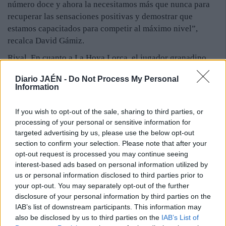
número doce y ahora la necesitamos más que nunca para
recuperar las sensaciones positivas y demostrar que
estamos capacitados para competir al máximo nivel”,
recalca David Gámiz.
Rival. En cuanto a La Hoya Lorca, el jugador granadino
considera que es un equipo “hecho a la categoría con
Diario JAÉN -
Do Not Process My Personal
futbolistas con mucha experiencia que saben
Information
perfectamente a lo que juegan”. Por eso reconoce que no
será nada fácil doblegarlos. “Tendremos que estar al
If you wish to opt-out of the sale, sharing to third parties, or
doscientos por ciento. En esta categoría cualquier rival te
processing of your personal or sensitive information for
exige mucho y La Hoya Lorca no será menos. Además, es
targeted advertising by us, please use the below opt-out
un conjunto bastante solvente en defensa, al que solo le ha
section to confirm your selection. Please note that after your
opt-out request is processed you may continue seeing
hecho un gol en estos cinco primeros partidos. Nos tocará
interest-based ads based on personal information utilized by
sufrir, pero estoy seguro de que si realizamos nuestro
us or personal information disclosed to third parties prior to
fútbol, estamos concentrados e intensos y contamos con el
your opt-out. You may separately opt-out of the further
apoyo de la afición podemos lograr los tres puntos”,
disclosure of your personal information by third parties on the
señala David Gámiz, quien volverá el domingo al equipo
IAB’s list of downstream participants. This information may
titular.
also be disclosed by us to third parties on the
IAB’s List of