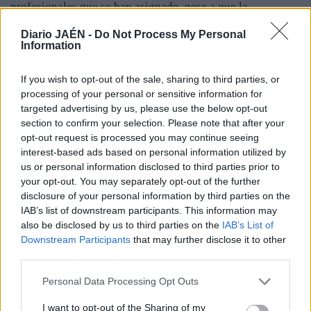
profesionales que se han asignado, pese a que la
información de los cuadrantes que tienen aún está por
Diario JAÉN -
Do Not Process My Personal
perfilar.
Information
“Nosotros siempre hemos defendido los 14 agentes de
If you wish to opt-out of the sale, sharing to third parties, or
turno mínimo en el parque, y las 10 personas que hemos
processing of your personal or sensitive information for
estado habitualmente en la feria”, apuntó el trabajador,
targeted advertising by us, please use the below opt-out
que, como Enrique García, lamentó que estos lodos son el
section to confirm your selection. Please note that after your
resultado del “déficit estructural de plantilla” que acusa el
opt-out request is processed you may continue seeing
servicio. Desde el mandato anterior no se cubren las bajas
interest-based ads based on personal information utilized by
que se producen, lo que ha esquilmado el Cuerpo en una
us or personal information disclosed to third parties prior to
veintena de personas. Como consecuencia, las 100 horas
your opt-out. You may separately opt-out of the further
disclosure of your personal information by third parties on the
de libre disposición que estos profesionales y los de la
IAB’s list of downstream participants. This information may
Policía Local cedieron al Ayuntamiento a cambio de la
also be disclosed by us to third parties on the
IAB’s List of
descarga de horas extraordinarias en el capítulo 1 de
Downstream Participants
that may further disclose it to other
personal “son insuficientes” para cubrir todas las fiestas
third parties.
que están en rojo en el calendario local.
Personal Data Processing Opt Outs
“Hay que tomar medidas urgentes”, recalcó Chica. La
información “oficiosa” que ha llegado a los sindicatos es
I want to opt-out of the Sharing of my