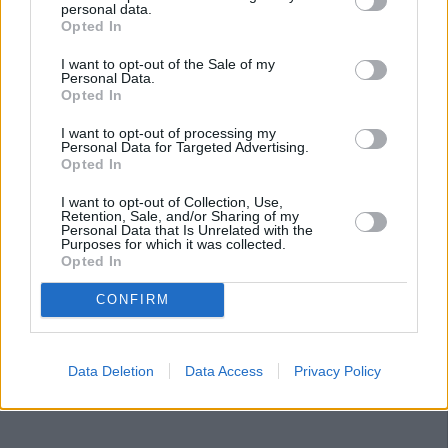
personal data.
la convocatoria de doce plazas para interinos. “Para salvar
Opted In
los escollos legales, la motivación sería la urgente
necesidad de personal que tiene el servicio”, explicó el
I want to opt-out of the Sale of my
Personal Data.
representante de CSIF. Pero añadió: “Sin gustarnos que
Opted In
sean interinos y no funcionarios de carrera, doce serán
insuficientes”. Primero, porque el déficit de personal es
I want to opt-out of processing my
Personal Data for Targeted Advertising.
del doble, y, en segundo lugar, por el grado de
Opted In
envejecimiento de la plantilla. Este periódico intentó sin
I want to opt-out of Collection, Use,
éxito conocer la versión del Ayuntamiento.
Retention, Sale, and/or Sharing of my
Personal Data that Is Unrelated with the
Purposes for which it was collected.
Opted In
CONFIRM
Data Deletion
Data Access
Privacy Policy