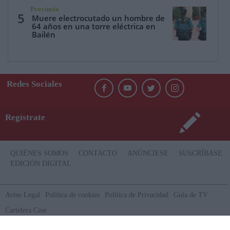
Provincia
5
Muere electrocutado un hombre de
64 años en una torre eléctrica en
Bailén
Redes Sociales
Regístrate
QUIÉNES SOMOS
CONTACTO
ANÚNCIESE
SUSCRÍBASE
EDICIÓN DIGITAL
Aviso Legal
Politica de cookies
Política de Privacidad
Guía de TV
Cartelera Cine