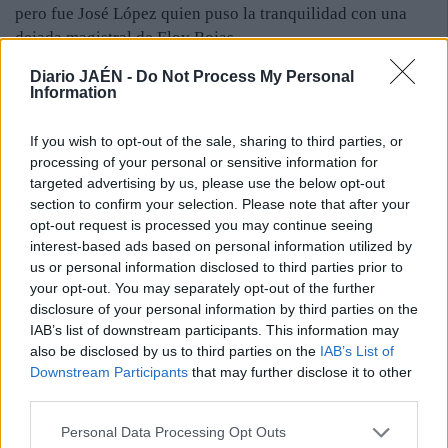
pero fue José López quien puso la tranquilidad con una
dejada magistral de Eloy Rojas.
El Jaén Paraíso Interior tiene licencia para soñar, aunque
Diario JAÉN -
Do Not Process My Personal
no tiene margen de error en los encuentros que faltan, uno
Information
en casa y tres a domicilio. Debe ganar y que los rivales no
fallen. Es una misión difícil, pero la esperanza no se debe
If you wish to opt-out of the sale, sharing to third parties, or
perder en una Liga abierta y en la que las sorpresas están a
processing of your personal or sensitive information for
la orden del día. Una de las figuras del encuentro fue el
targeted advertising by us, please use the below opt-out
section to confirm your selection. Please note that after your
cordobés Boyis, que anotó dos goles y estuvo en todas las
opt-out request is processed you may continue seeing
situaciones de peligro que generó su equipo. Completó su
interest-based ads based on personal information utilized by
mejor encuentro desde que viste la camiseta jiennense.
us or personal information disclosed to third parties prior to
your opt-out. You may separately opt-out of the further
disclosure of your personal information by third parties on the
IAB’s list of downstream participants. This information may
also be disclosed by us to third parties on the
IAB’s List of
Downstream Participants
that may further disclose it to other
third parties.
Personal Data Processing Opt Outs