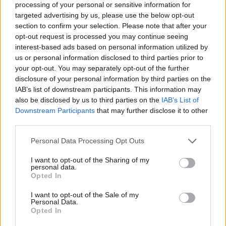
lanzarse. Los emprendedores ya no tienen tanto —o son
processing of your personal or sensitive information for
más precavidos— a la hora de unirse a la aventura
targeted advertising by us, please use the below opt-out
section to confirm your selection. Please note that after your
empresarial en la provincia.
opt-out request is processed you may continue seeing
Pero 38 no es tan mala cifra. Supera a la conseguida en
interest-based ads based on personal information utilized by
julio de 2012, por ejemplo, periodo en el que solamente
us or personal information disclosed to third parties prior to
vieron la luz 33 compañías. Hay que resaltar que el primer
your opt-out. You may separately opt-out of the further
disclosure of your personal information by third parties on the
semestre de 2014 fue el mejor en creación de negocios
IAB’s list of downstream participants. This information may
desde el año 2008, el que se considera como el primero de
also be disclosed by us to third parties on the
IAB’s List of
la sempiterna crisis. Julio ha supuesto un borrón en esta
Downstream Participants
that may further disclose it to other
carrera ascendente, por lo que habrá que esperar a
third parties.
constatar si la tendencia al alza de los primeros meses del
año se mantiene en el segundo semestre o, por el contrario,
Personal Data Processing Opt Outs
se recae en las cifras negativas y el cierre de negocios —y
I want to opt-out of the Sharing of my
la destrucción de empleo—.
personal data.
Opted In
I want to opt-out of the Sale of my
Personal Data.
Opted In