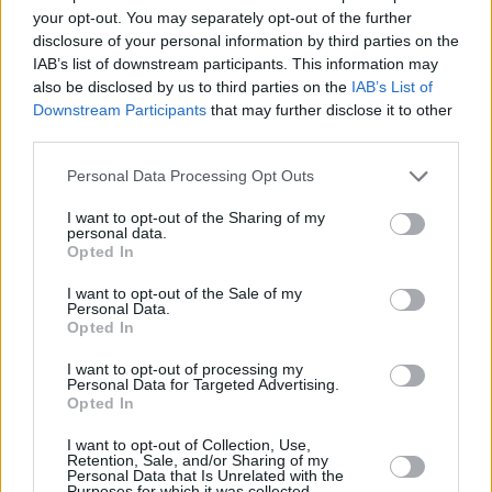
alimentos no perecederos (1 kilo de azúcar, 1 litro de leche
your opt-out. You may separately opt-out of the further
y potitos) como forma de pago, que se destinarán al Banco
disclosure of your personal information by third parties on the
IAB’s list of downstream participants. This information may
de Alimentos de Linares. Las inscripciones, que marchan a
also be disclosed by us to third parties on the
IAB’s List of
buen ritmo, podrán ser presenciales, hasta el próximo día
Downstream Participants
that may further disclose it to other
22 de octubre, en la Federación de Asociaciones de
third parties.
“Vecinos” Himilce, y también online en la página del
Ayuntamiento, www.ciudaddelinares.es.
Personal Data Processing Opt Outs
I want to opt-out of the Sharing of my
personal data.
Opted In
I want to opt-out of the Sale of my
Personal Data.
Opted In
I want to opt-out of processing my
Personal Data for Targeted Advertising.
Opted In
I want to opt-out of Collection, Use,
Retention, Sale, and/or Sharing of my
Personal Data that Is Unrelated with the
Purposes for which it was collected.