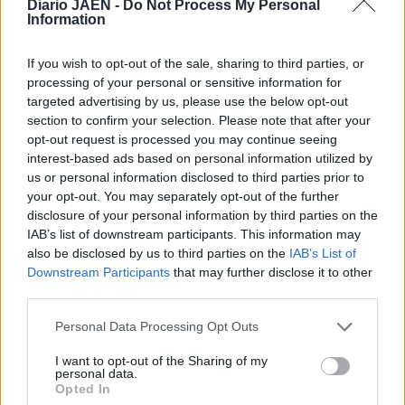
Diario JAÉN -
Do Not Process My Personal
los proveedores porque hay detrás personas, tabajores,
Information
empresas cerradas, despidos y se puede imaginar lo que
nos preocupa", ha concluido.
If you wish to opt-out of the sale, sharing to third parties, or
processing of your personal or sensitive information for
targeted advertising by us, please use the below opt-out
section to confirm your selection. Please note that after your
opt-out request is processed you may continue seeing
interest-based ads based on personal information utilized by
us or personal information disclosed to third parties prior to
your opt-out. You may separately opt-out of the further
disclosure of your personal information by third parties on the
IAB’s list of downstream participants. This information may
also be disclosed by us to third parties on the
IAB’s List of
Downstream Participants
that may further disclose it to other
third parties.
Personal Data Processing Opt Outs
I want to opt-out of the Sharing of my
personal data.
Opted In