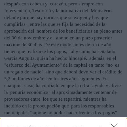
después con cabeza y corazón, pero siempre con
Intervención, Tesorería y la normativa del Ministerio
delante porque hay normas que se exigen y hay que
cumplirlas", entre las que se fija la necesidad de la
aprobación del nombre de los beneficiarios en pleno antes
del 30 de noviembre y el abono en un plazo posterior
máximo de 30 días. De este modo, antes de fin de año
tienen que realizarse los pagos, tal y como ha señalado
García Anguita, quien ha hecho hincapié, además, en el
"esfuerzo del Ayuntamiento" de la capital en tanto "no es
un regalo de nadie", sino que deberá devolver el crédito de
5,2 millones de años en los tres años siguientes. En
cualquier caso, ha confiado en que la cifra "ayude y alivie
la penuria económica" al aproximadamente centenar de
proveedores entre los que se repartirá, mientras ha
incidido en la preocupación que para los responsables
municipales "supone no poder hacer frente a los pagos"
de los demás. "Junto a las nóminas, que por imperativo
legal hay que hacer frente, la siguiente preocupación son