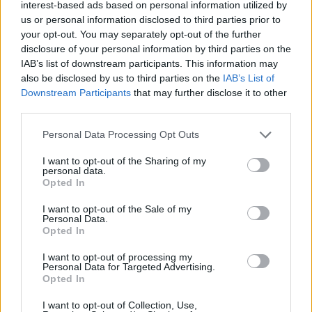
interest-based ads based on personal information utilized by
exigencias del trofeo. Somos defensores de la integridad
us or personal information disclosed to third parties prior to
de la fiesta. Esto no quita que otro año presenten una feria
your opt-out. You may separately opt-out of the further
digna se haga”.
disclosure of your personal information by third parties on the
Una opinión que coincide en el segundo caso, puesto que
IAB’s list of downstream participants. This information may
según afirma Manuel Samaniego, presidente del Círculo
also be disclosed by us to third parties on the
IAB’s List of
Taurino José Fuentes, tapono entregarán este año el trofeo
Downstream Participants
that may further disclose it to other
third parties.
a la mejor brega de los subalternos: “Creemos que la feria
no merece la pena, y por lo menos como queja a la
Personal Data Processing Opt Outs
empresa no se hará”. Un trofeo que convocarán cuando la
situación mejore, según afirma.
I want to opt-out of the Sharing of my
personal data.
Opted In
I want to opt-out of the Sale of my
Personal Data.
Opted In
I want to opt-out of processing my
Personal Data for Targeted Advertising.
Opted In
I want to opt-out of Collection, Use,