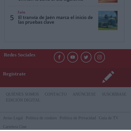
Jaén
5
El tranvía de Jaén marca el inicio de
las pruebas clave
Redes Sociales
Regístrate
QUIÉNES SOMOS
CONTACTO
ANÚNCIESE
SUSCRÍBASE
EDICIÓN DIGITAL
Aviso Legal
Politica de cookies
Política de Privacidad
Guía de TV
Cartelera Cine