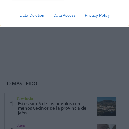
Data Deletion
Data Access
Privacy Policy
LO MÁS LEÍDO
Provincia
1
Estos son 5 de los pueblos con
menos vecinos de la provincia de
Jaén
Jaén