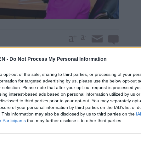
ÉN -
Do Not Process My Personal Information
os para acceder a las ofertas de empleo que provea el
edad y estar empadronado, como mínimo, desde hace
to opt-out of the sale, sharing to third parties, or processing of your per
io figurar como demandante en el Servicio Andaluz
formation for targeted advertising by us, please use the below opt-out s
lificación, formación y experiencia necesarias.
r selection. Please note that after your opt-out request is processed y
eing interest-based ads based on personal information utilized by us or
s a seis meses, de carácter temporal y sumarán puntos
disclosed to third parties prior to your opt-out. You may separately opt-
familias numerosas, sean mayores de 45 años, con
losure of your personal information by third parties on the IAB’s list of
machista.
. This information may also be disclosed by us to third parties on the
IA
Participants
that may further disclose it to other third parties.
 la responsable municipal, se publicarán doce
ción y Mantenimiento. Se requerirán tres peones y