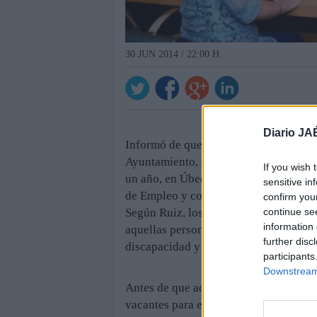
30 JUN 2014 / 22:00 H.
Diario JA
Informó de que, como requisitos básic
Ayuntamiento, estarán ser mayor de 
If you wish 
un año, en Úbeda. También es necesar
sensitive in
de Empleo y contar, además con la cua
confirm you
continue se
Según Ruiz, los contratos serán de tre
information 
aquellas personas que pertenezcan a 
further disc
discapacidad y víctimas de violencia 
participants
Downstream 
Antes de que acabe la semana, aseguró
vacantes para el Servicio de Conserva