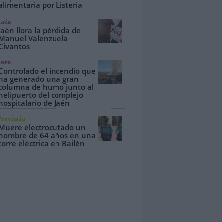
alimentaria por Listeria
Jaén
Jaén llora la pérdida de
Manuel Valenzuela
Civantos
Jaén
Controlado el incendio que
ha generado una gran
columna de humo junto al
helipuerto del complejo
hospitalario de Jaén
Provincia
Muere electrocutado un
hombre de 64 años en una
torre eléctrica en Bailén