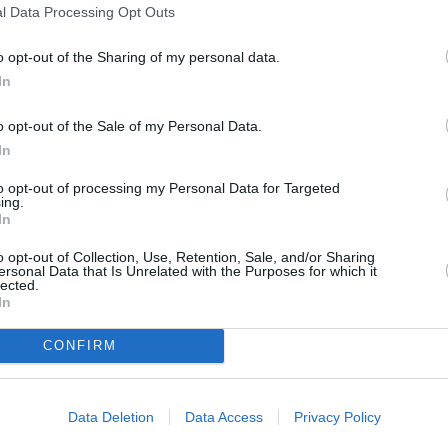
 dos conservadores mantenedores, pintores, un chapista
l Data Processing Opt Outs
ola. Para cada puesto se seleccionará una terna de
llegarán más ofertas, siempre sujetas a las
o opt-out of the Sharing of my personal data.
 de ajuste.
In
o opt-out of the Sale of my Personal Data.
 interesados en la web del Ayuntamiento, para
In
s que se conjuguen las necesidades de la ciudadanía
les y sostenibles del Ayuntamiento. No vamos a
to opt-out of processing my Personal Data for Targeted
ing.
anes de empleo sin ningún tipo de rigor, como la
In
a Ruiz también cargó contra el PSOE: “Se han
nas, para necesidades puntuales y reales del
o opt-out of Collection, Use, Retention, Sale, and/or Sharing
ersonal Data that Is Unrelated with the Purposes for which it
iempre y no llegar a la situación en la que estamos”.
lected.
In
CONFIRM
Data Deletion
Data Access
Privacy Policy