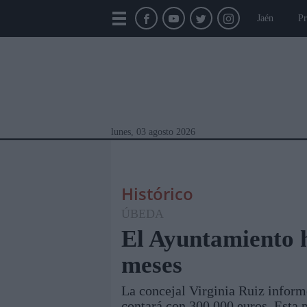
Jaén
Pr
lunes, 03 agosto 2026
Histórico
ÚBEDA
El Ayuntamiento h
meses
Módulos Portada
Jaén
Provincia
Linar
La concejal Virginia Ruiz inform
contará con 300.000 euros. Esta p