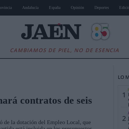
ovincia
Andalucía
España
Opinión
Deportes
Edici
CAMBIAMOS DE PIEL, NO DE ESENCIA
LO M
1
ará contratos de seis
es
Andalucía
Internacional
Opinión
Cultura
Deportes
Jaén, Pu
2
ó de la dotación del Empleo Local, que
artida está incluida en los presupuestos