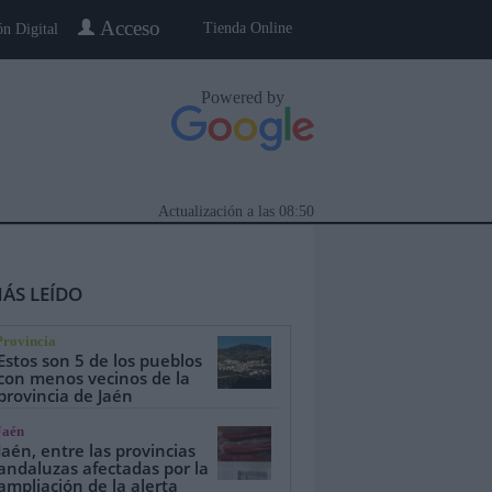
Acceso
Tienda Online
ón Digital
Powered by
Actualización a las
08:50
ÁS LEÍDO
Provincia
Estos son 5 de los pueblos
con menos vecinos de la
provincia de Jaén
eblo a Pueblo
Gente
Especiales
Jaén
Jaén, entre las provincias
andaluzas afectadas por la
ampliación de la alerta