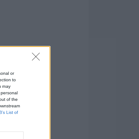
sonal or
ection to
ou may
 personal
out of the
 downstream
B’s List of