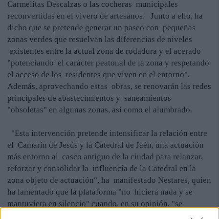
Carmelitas Descalzas o las cocheras municipales
reconvertidas en el vivero de artesanos. Junto a ello, ha
dicho que se pretende generar un paseo con pequeñas
zonas verdes que resuelvan las diferencias de niveles
existentes entre la actual zona de rodadura y el acerado
"potenciando el carácter peatonal de la zona y respetando
el acceso de los residentes que viven en el entorno".
Además, aprovechando estas obras, se renovarán las redes
principales de abastecimientos y saneamientos
"obsoletas" en algunas zonas, así como el alumbrado.
"Esta intervención pretende intensificar la relación entre
el Camarín de Jesús y la Catedral de Jaén, una actuación
más entorno al casco antiguo de la ciudad para relanzar,
reforzar y consolidar la influencia de la Catedral en la
zona objeto de actuación", ha manifestado Nestares, quien
ha lamentado que la plataforma "no hiciera nada y se
mantuviera en silencio" cuando, en su opinión, "se
malgastaron tres millones de euros en la remodelación de