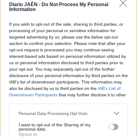
Diario JAÉN -
Do Not Process My Personal
la plaza de Santa María". En este sentido y tras
Information
considerar que el colectivo "dice defender un PGOU para
la ciudadanía cuando en realidad da la sensación de que
If you wish to opt-out of the sale, sharing to third parties, or
están en contra de él, la concejal ha asegurado no
processing of your personal or sensitive information for
entender "por qué ahora denuncian el estado de la
targeted advertising by us, please use the below opt-out
Catedral cuando antes tampoco se ha actuado".
section to confirm your selection. Please note that after your
opt-out request is processed you may continue seeing
interest-based ads based on personal information utilized by
us or personal information disclosed to third parties prior to
your opt-out. You may separately opt-out of the further
disclosure of your personal information by third parties on the
IAB’s list of downstream participants. This information may
also be disclosed by us to third parties on the
IAB’s List of
Downstream Participants
that may further disclose it to other
third parties.
Personal Data Processing Opt Outs
I want to opt-out of the Sharing of my
personal data.
Opted In