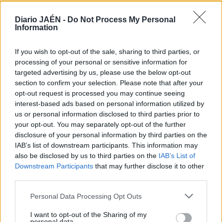
Laura Segura invita con su obra a disfrutar de la realidad,
Diario JAÉN -
Do Not Process My Personal
de todas sus formas y de su pureza, a través de esta
Information
muestra de arte contemporáneo, en la que la granadina
reúne una serie de esculturas, hechas a base de técnicas
If you wish to opt-out of the sale, sharing to third parties, or
mixtas, en las que, junto a los productos naturales, el hilo
processing of your personal or sensitive information for
cobra un papel esencial. Asimismo, conjuga su obra con
targeted advertising by us, please use the below opt-out
las instalaciones, que emplea para proponer al espectador
section to confirm your selection. Please note that after your
un discurso lleno de propuestas poéticas.
opt-out request is processed you may continue seeing
interest-based ads based on personal information utilized by
us or personal information disclosed to third parties prior to
your opt-out. You may separately opt-out of the further
disclosure of your personal information by third parties on the
IAB’s list of downstream participants. This information may
also be disclosed by us to third parties on the
IAB’s List of
Downstream Participants
that may further disclose it to other
third parties.
Personal Data Processing Opt Outs
I want to opt-out of the Sharing of my
personal data.