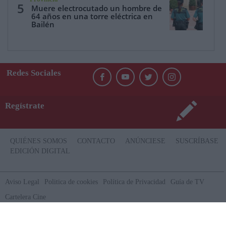
5
Muere electrocutado un hombre de
64 años en una torre eléctrica en
Bailén
Redes Sociales
Regístrate
QUIÉNES SOMOS
CONTACTO
ANÚNCIESE
SUSCRÍBASE
EDICIÓN DIGITAL
Aviso Legal
Politica de cookies
Política de Privacidad
Guía de TV
Cartelera Cine