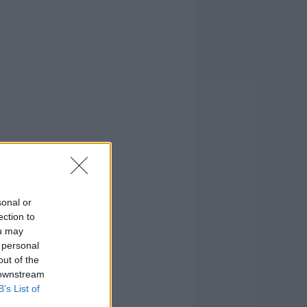
sonal or
ection to
ou may
 personal
out of the
 downstream
B’s List of