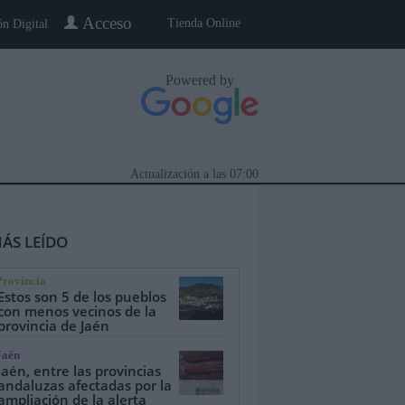
Acceso
Tienda Online
ón Digital
Powered by
Actualización a las
07:00
ÁS LEÍDO
Provincia
Estos son 5 de los pueblos
con menos vecinos de la
provincia de Jaén
eblo a Pueblo
Gente
Especiales
Jaén
Jaén, entre las provincias
andaluzas afectadas por la
ampliación de la alerta