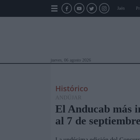
Jaén
Pr
jueves, 06 agosto 2026
Histórico
ANDÚJAR
El Anducab más in
al 7 de septiembr
Módulos Portada
Jaén
Provincia
Linar
La undécima edición del Concurs