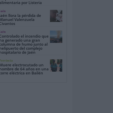
alimentaria por Listeria
Jaén
Jaén llora la pérdida de
Manuel Valenzuela
Civantos
Jaén
Controlado el incendio que
ha generado una gran
columna de humo junto al
helipuerto del complejo
hospitalario de Jaén
Provincia
Muere electrocutado un
hombre de 64 años en una
torre eléctrica en Bailén