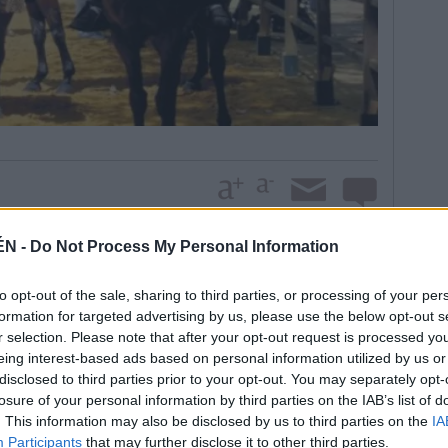
icos tienen la categoría internacional.
ÉN -
Do Not Process My Personal Information
ada año a esta cita desde Andalucía y diferentes
la La Mancha, Comunidad de Madrid, Comunidad
to opt-out of the sale, sharing to third parties, or processing of your per
formation for targeted advertising by us, please use the below opt-out s
el extranjero, como la yeguada estadounidense
r selection. Please note that after your opt-out request is processed y
xpositores, este año el concurso —que será
eing interest-based ads based on personal information utilized by us or
ia del Ganado—tendrá de 10 a 15 empresas
disclosed to third parties prior to your opt-out. You may separately opt-
en las instalaciones de los Jardines de Colón. Los
losure of your personal information by third parties on the IAB’s list of
oductos relacionados con el mundo del caballo.
. This information may also be disclosed by us to third parties on the
IA
nsporte de caballos, enganches y todo tipo de
Participants
that may further disclose it to other third parties.