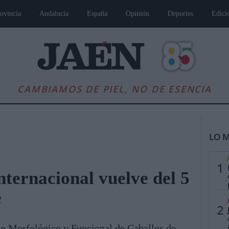
ovincia
Andalucía
España
Opinión
Deportes
Edici
CAMBIAMOS DE PIEL, NO DE ESENCIA
LO M
1
ternacional vuelve del 5
e
es
Andalucía
Internacional
Opinión
Cultura
Deportes
Jaén, Pu
2
o Morfológico y Funcional de Caballos de