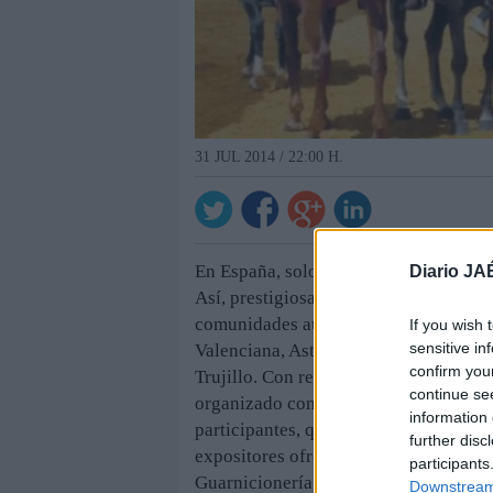
31 JUL 2014 / 22:00 H.
En España, solo 17 concursos morfológ
Diario JA
Así, prestigiosas ganaderías asisten c
comunidades autónomas, como Castil
If you wish 
sensitive in
Valenciana, Asturias e incluso desde 
confirm you
Trujillo. Con respecto al número de e
continue se
organizado conjuntamente con la Fer
information 
participantes, que se darán a conocer 
further disc
expositores ofrecerán al visitante pr
participants
Guarnicionería, remolques para el tra
Downstream 