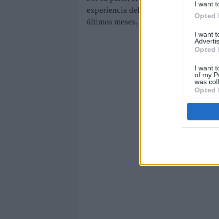
I want t
experiencia del candidato. Además, su
Opted 
últimos meses.
I want 
Advertis
Opted 
I want t
of my P
was col
Opted 