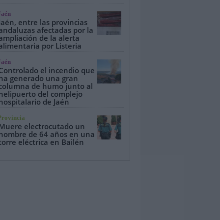
Jaén
Jaén, entre las provincias
andaluzas afectadas por la
ampliación de la alerta
alimentaria por Listeria
Jaén
Controlado el incendio que
ha generado una gran
columna de humo junto al
helipuerto del complejo
hospitalario de Jaén
Provincia
Muere electrocutado un
hombre de 64 años en una
torre eléctrica en Bailén