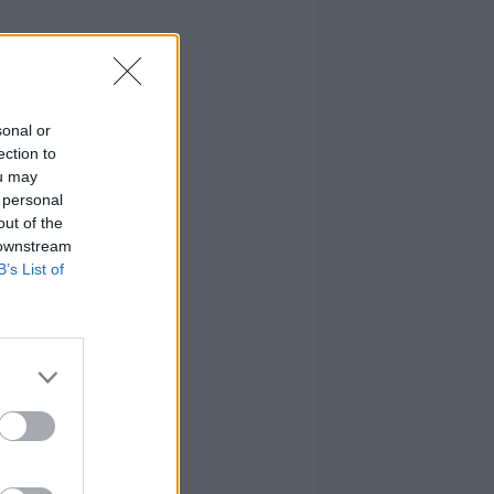
sonal or
ection to
ou may
 personal
out of the
 downstream
B’s List of