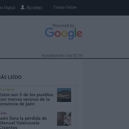
Acceso
Tienda Online
ón Digital
Powered by
Actualización a las
02:16
ÁS LEÍDO
Provincia
Estos son 5 de los pueblos
con menos vecinos de la
provincia de Jaén
eblo a Pueblo
Gente
Especiales
Jaén
Jaén llora la pérdida de
Manuel Valenzuela
Civantos