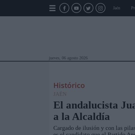
Jaén
Pr
jueves, 06 agosto 2026
Histórico
JAÉN
El andalucista Ju
a la Alcaldía
Módulos Portada
Jaén
Provincia
Linar
Cargado de ilusión y con las pila
es el candidato que el Partido An