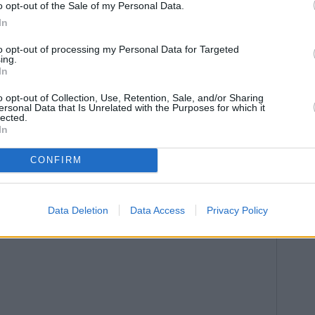
o opt-out of the Sale of my Personal Data.
brayó la importante subida de militantes en los
In
to opt-out of processing my Personal Data for Targeted
ing.
In
o opt-out of Collection, Use, Retention, Sale, and/or Sharing
ersonal Data that Is Unrelated with the Purposes for which it
lected.
In
CONFIRM
Data Deletion
Data Access
Privacy Policy