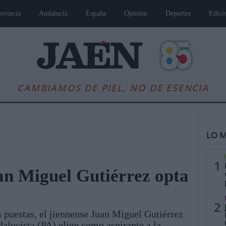
ovincia
Andalucía
España
Opinión
Deportes
Edici
CAMBIAMOS DE PIEL, NO DE ESENCIA
LO M
1
an Miguel Gutiérrez opta
es
Andalucía
Internacional
Opinión
Cultura
Deportes
Jaén, Pu
2
s puestas, el jiennense Juan Miguel Gutiérrez
dalucista (PA) elige como aspirante a la