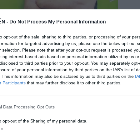
ÉN -
Do Not Process My Personal Information
to opt-out of the sale, sharing to third parties, or processing of your per
formation for targeted advertising by us, please use the below opt-out s
r selection. Please note that after your opt-out request is processed y
 Gutiérrez recordó el apoyo a los residentes de la
eing interest-based ads based on personal information utilized by us or
disclosed to third parties prior to your opt-out. You may separately opt-
ia a la Junta ante el pasado conflicto de las fuentes
losure of your personal information by third parties on the IAB’s list of
n el grupo socialista. También expresó su posición a
. This information may also be disclosed by us to third parties on the
IA
antes de las pequeñas y medianas empresas. Por otra
Participants
that may further disclose it to other third parties.
 falta de rendimiento del Ayuntamiento hacia el
ido fallos en el pasado pero nunca meteremos mano a
ez.
l Data Processing Opt Outs
ositivo por el apoyo recibido y abrió su candidatura
por medio de las redes sociales. “Tendremos una
o opt-out of the Sharing of my personal data.
orten sus ideas y prometo que las leeré todas”,
In
ó su Twitter “yonomeconformoj”.
 del PA, Francisco Mendieta, resaltó el compromiso y la