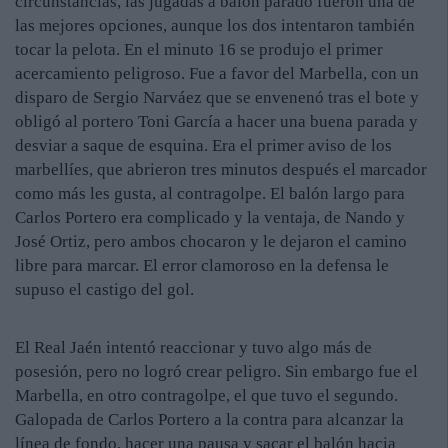
circunstancias, las jugadas a balón parado fueron una de
las mejores opciones, aunque los dos intentaron también
tocar la pelota. En el minuto 16 se produjo el primer
acercamiento peligroso. Fue a favor del Marbella, con un
disparo de Sergio Narváez que se envenenó tras el bote y
obligó al portero Toni García a hacer una buena parada y
desviar a saque de esquina. Era el primer aviso de los
marbellíes, que abrieron tres minutos después el marcador
como más les gusta, al contragolpe. El balón largo para
Carlos Portero era complicado y la ventaja, de Nando y
José Ortiz, pero ambos chocaron y le dejaron el camino
libre para marcar. El error clamoroso en la defensa le
supuso el castigo del gol.
El Real Jaén intentó reaccionar y tuvo algo más de
posesión, pero no logró crear peligro. Sin embargo fue el
Marbella, en otro contragolpe, el que tuvo el segundo.
Galopada de Carlos Portero a la contra para alcanzar la
línea de fondo, hacer una pausa y sacar el balón hacia