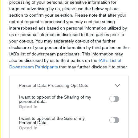
processing of your personal or sensitive information for
José Hermosa a puerta vacía, aunque fuera. El acoso del
targeted advertising by us, please use the below opt-out
Real Jaén se intensificó a medida que pasaban los minutos
section to confirm your selection. Please note that after your
y generó mucha sensación de peligro con el envío de
opt-out request is processed you may continue seeing
muchos balones al área del Marbella. En la recta final del
interest-based ads based on personal information utilized by
choque, los jiennenses rozaron el empate con un par de
us or personal information disclosed to third parties prior to
remates de cabeza de Fede (minuto 79) y de Montero
your opt-out. You may separately opt-out of the further
disclosure of your personal information by third parties on the
(minuto 84). El acoso fue total en los últimos instantes,
IAB’s list of downstream participants. This information may
con un Marbella defendiéndose como podía. Y, al final,
also be disclosed by us to third parties on the
IAB’s List of
tanto fue el cántaro a la fuente que se rompió en el minuto
Downstream Participants
that may further disclose it to other
90, con un remate de Sergio Molina tras un saque de
third parties.
esquina. Pero aún hubo tiempo para más, con un cabezazo
de Montero que se estrelló en el larguero en el minuto 93 y
Personal Data Processing Opt Outs
con un remate de Edy solo bajo los palos que
I want to opt-out of the Sharing of my
incomprensiblemente se marchó alto. Ahí pudo decantarse
personal data.
Opted In
el partido para cualquiera de los dos bandos, aunque el
empate hizo justicia a los merecimientos de ambos
I want to opt-out of the Sale of my
equipos. Ninguno mereció perder.
Personal Data.
Opted In