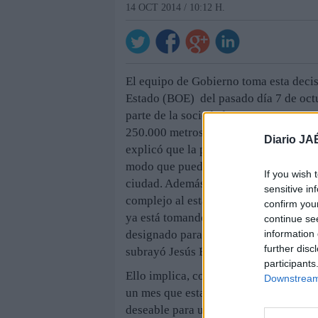
14 OCT 2014 / 10:12 H.
El equipo de Gobierno toma esta decisi
Estado (BOE) del pasado día 7 de octu
parte de la sociedad Goya Sesenta y Nu
250.000 metros cuadrados de suelo en 
Diario JA
explicó que la prioridad de la Administ
modo que puedan cumplir con su funció
If you wish 
ciudad. Además, pedirá la implicación 
sensitive in
complejo al estar en situación de conc
confirm you
ya está tomando la iniciativa para hac
continue se
information 
designado para el proceso y ante el ju
further disc
subrayó Jesús Estrella.
participants
Ello implica, como indicó el alcalde, 
Downstream 
un mes que establece el juzgado para p
deseable para una ciudad que tenía las