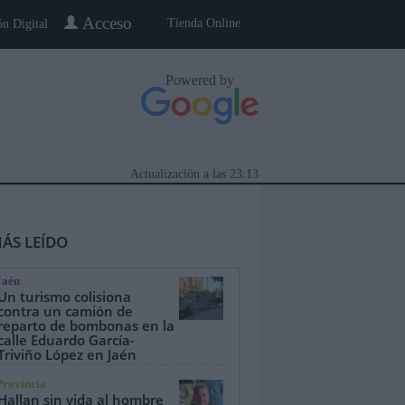
Acceso
Tienda Online
ón Digital
Powered by
Actualización a las
23:13
ÁS LEÍDO
Jaén
Un turismo colisiona
contra un camión de
reparto de bombonas en la
calle Eduardo García-
eblo a Pueblo
Gente
Especiales
Triviño López en Jaén
Provincia
Hallan sin vida al hombre