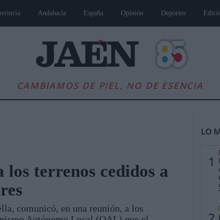
ovincia
Andalucía
España
Opinión
Deportes
Edici
CAMBIAMOS DE PIEL, NO DE ESENCIA
LO M
1
 los terrenos cedidos a
res
es
Andalucía
Internacional
Opinión
Cultura
Deportes
Jaén, Pu
ella, comunicó, en una reunión, a los
2
anismo Autónomo Local (OAL) que el