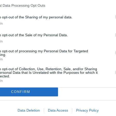
, a su vez, que se trata de una oportunidad para que,
l Data Processing Opt Outs
inanciación de la Junta, o bien con la intervención
ca se pueda recuperar ese terreno al patrimonio
o opt-out of the Sharing of my personal data.
ntó que el pliego de condiciones del proceso de venta
In
sobre el precio de los terrenos en caso de una
umpliera su compromiso de inversión, lo que
o opt-out of the Sale of my Personal Data.
In
pinión, habrá que estudiar en detalle, barajándose
to opt-out of processing my Personal Data for Targeted
ing.
hecho de que la empresa mantiene una serie de cargas,
In
s de euros en derramas de la junta de compensación
que nunca abonó. Por último, recordó que la venta de
o opt-out of Collection, Use, Retention, Sale, and/or Sharing
ersonal Data that Is Unrelated with the Purposes for which it
iones muy buenas respecto al precio.
lected.
In
CONFIRM
Data Deletion
Data Access
Privacy Policy