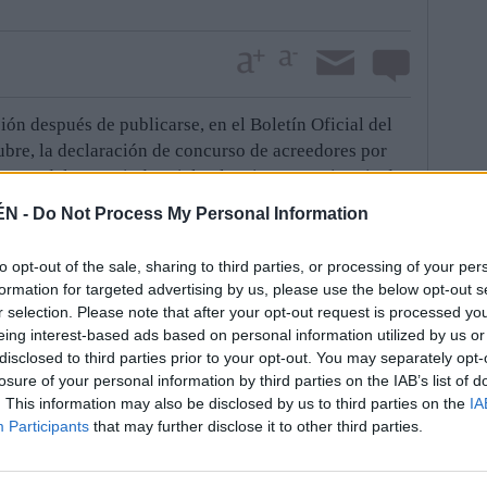
ón después de publicarse, en el Boletín Oficial del
bre, la declaración de concurso de acreedores por
eve, del grupo industrial valenciano, propietaria de
el sector 2 del parque empresarial. El regidor
ÉN -
Do Not Process My Personal Information
ración local, ahora, es recuperar los terrenos, de
n de garantizar un futuro desarrollo industrial de la
to opt-out of the sale, sharing to third parties, or processing of your per
de la Junta de Andalucía. “Se trata de un tema
formation for targeted advertising by us, please use the below opt-out s
urso de acreedores, pero el Ayuntamiento iliturgitano
r selection. Please note that after your opt-out request is processed y
er valer sus derechos ante el administrador concursal
eing interest-based ads based on personal information utilized by us or
disclosed to third parties prior to your opt-out. You may separately opt-
zgado de lo Mercantil de la capital valenciana”,
losure of your personal information by third parties on the IAB’s list of
. This information may also be disclosed by us to third parties on the
IA
que se estudian diversas opciones, dentro del plazo de
Participants
that may further disclose it to other third parties.
ersonarse en la causa. “No es la noticia más
 expectativas de que esta empresa invirtiera en