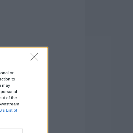
sonal or
ection to
ou may
 personal
out of the
 downstream
B’s List of