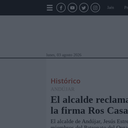
Jaén
Pr
lunes, 03 agosto 2026
Histórico
ANDÚJAR
El alcalde reclama
la firma Ros Casa
Módulos Portada
Jaén
Provincia
Linar
El alcalde de Andújar, Jesús Estr
miembros del Patronato del Org