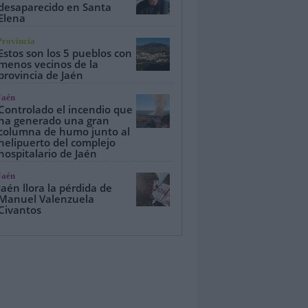
desaparecido en Santa
Elena
Provincia
Estos son los 5 pueblos con
menos vecinos de la
provincia de Jaén
Jaén
Controlado el incendio que
ha generado una gran
columna de humo junto al
helipuerto del complejo
hospitalario de Jaén
Jaén
Jaén llora la pérdida de
Manuel Valenzuela
Civantos