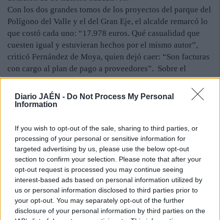
Con los dos grandes tomos de los proyectos del parque del
Polígono del Valle y el del Gran Eje, el alcalde remarcó lo
que costó cada uno: “17.978 euros. Qué casualidad que
cuesten igual y estuvieran hechos por el mismo autor”,
criticó Fernández de Moya, quien dejó caer: “Son facturas
con cargo al plan de pago a proveedores”. Sobre el
sistema tranviario el popular mostró su indignación y
sorpresa al informar de que no hay un estudio de
Diario JAÉN -
Do Not Process My Personal
viabilidad del tranvía.
Information
reacciones. El socialista Rafael Valdivielso declaró que
está a favor de crear zonas verdes, pero recordó al alcalde
If you wish to opt-out of the sale, sharing to third parties, or
processing of your personal or sensitive information for
el compromiso firmado: “Primero hay que poner en
targeted advertising by us, please use the below opt-out
marcha el tranvía para realizar estos parques. Ambas
section to confirm your selection. Please note that after your
partes tienen que cumplir”, manifestó.
opt-out request is processed you may continue seeing
La portavoz de IU, Isabel Mateos, calificó de “cínico” el
interest-based ads based on personal information utilized by
comportamiento y la actitud del alcalde sobre el
us or personal information disclosed to third parties prior to
funcionamiento del sistema tranviario. “El problema de los
your opt-out. You may separately opt-out of the further
parques comprometidos sigue pendiente, pero debe
disclosure of your personal information by third parties on the