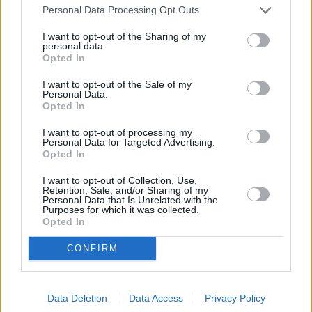
Personal Data Processing Opt Outs
producto. “San Juan” espera embotellar este producto con
la marca Supremo, con la que participará en los más
I want to opt-out of the Sharing of my
personal data.
prestigiosos concursos del mundo. La lluvia de premios
Opted In
del año pasado también trajo una enorme felicidad a sus
protagonistas, al igual que los contratos de exportación y
I want to opt-out of the Sale of my
Personal Data.
el valor añadido que se logró en las operaciones de venta.
Opted In
La apuesta no es sencilla, pero cuentan que la alegría que
I want to opt-out of processing my
se obtiene compensa el esfuerzo. Los agricultores pierden
Personal Data for Targeted Advertising.
Opted In
mucho rendimiento graso, aunque la empresa compensa la
merma de kilos de aceite con más precio y, sobre todo, con
I want to opt-out of Collection, Use,
un valor fijo de la aceituna. El fruto llega verde y sano y
Retention, Sale, and/or Sharing of my
Personal Data that Is Unrelated with the
eso se nota en el aceite, que huele de una manera especial.
Purposes for which it was collected.
Opted In
Traerá mucha felicidad y orgullo aceitunero.
CONFIRM
Data Deletion
Data Access
Privacy Policy