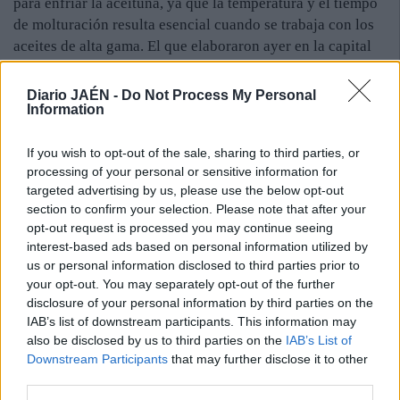
para enfriar la aceituna, ya que la temperatura y el tiempo
de molturación resulta esencial cuando se trabaja con los
aceites de alta gama. El que elaboraron ayer en la capital
es uno de los primeros picuales de esta campaña.
Diario JAÉN -
Do Not Process My Personal
Manuel Luque es el catador encargado de supervisar el
Information
proceso. Conforme sale el aceite se somete a las primeras
pruebas para determinar cómo ha salido el producto, lo
If you wish to opt-out of the sale, sharing to third parties, or
que guiará los siguientes pasos. Hay quince fincas en las
processing of your personal or sensitive information for
que se recoge aceituna ahora. Ayer salió el primer aceite
targeted advertising by us, please use the below opt-out
de oliva de la campaña de la capital. Hoy, debido a la
section to confirm your selection. Please note that after your
lluvia, se decidió parar, aunque, si deja la meteorología, la
opt-out request is processed you may continue seeing
interest-based ads based on personal information utilized by
actividad continuará esta misma semana. San Juan espera
us or personal information disclosed to third parties prior to
conseguir 15.000 litros de aceite de oliva de alta gama,
your opt-out. You may separately opt-out of the further
que seguro que da muchas alegrías. De hecho, el aceite
disclosure of your personal information by third parties on the
verde de la felicidad ayer ya empezaba a funcionar. A los
IAB’s list of downstream participants. This information may
primeros que se les veía su efecto era a los agricultores.
also be disclosed by us to third parties on the
IAB’s List of
Sus caras dibujaban una gran sonrisa cuando veían salir de
Downstream Participants
that may further disclose it to other
la almazara el chorro verde. “¡Qué calidad!”, decían. El
third parties.
catador también estaba realmente satisfecho con el