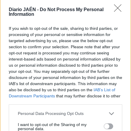
de la Frontera, El Coronil, Pruna, Sevilla capital, Huelva,
Lepe, Málaga capital, Fuengirola, Ubrique, Algodonales,
Diario JAÉN -
Do Not Process My Personal
Information
Villamartín, Puerto Serrano y Prado del Rey. Además, el
seísmo se ha sentido también, según los datos del IGN, en
If you wish to opt-out of the sale, sharing to third parties, or
Coripe, Camas, Alcalá del Río, Dos Hermanas, Burguillos,
processing of your personal or sensitive information for
Lora del Río, Mairena del Aljarafe, El Bosque, Jerez de la
targeted advertising by us, please use the below opt-out
Frontera, Olvera, Lucena, Córdoba capital, Marbella,
section to confirm your selection. Please note that after your
Estepona o Jaén.
opt-out request is processed you may continue seeing
interest-based ads based on personal information utilized by
us or personal information disclosed to third parties prior to
your opt-out. You may separately opt-out of the further
disclosure of your personal information by third parties on the
IAB’s list of downstream participants. This information may
also be disclosed by us to third parties on the
IAB’s List of
Downstream Participants
that may further disclose it to other
third parties.
Personal Data Processing Opt Outs
I want to opt-out of the Sharing of my
personal data.