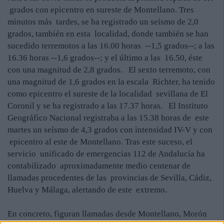
grados con epicentro en sureste de Montellano. Tres
minutos más tardes, se ha registrado un seísmo de 2,0
grados, también en esta localidad, donde también se han
sucedido terremotos a las 16.00 horas --1,5 grados--; a las
16.36 horas --1,6 grados--; y el último a las 16.50, éste
con una magnitud de 2,8 grados. El sexto terremoto, con
una magnitud de 1,6 grados en la escala Richter, ha tenido
como epicentro el sureste de la localidad sevillana de El
Coronil y se ha registrado a las 17.37 horas. El Instituto
Geográfico Nacional registraba a las 15.38 horas de este
martes un seísmo de 4,3 grados con intensidad IV-V y con
epicentro al este de Montellano. Tras este suceso, el
servicio unificado de emergencias 112 de Andalucía ha
contabilizado aproximadamente medio centenar de
llamadas procedentes de las provincias de Sevilla, Cádiz,
Huelva y Málaga, alertando de este extremo.
En concreto, figuran llamadas desde Montellano, Morón