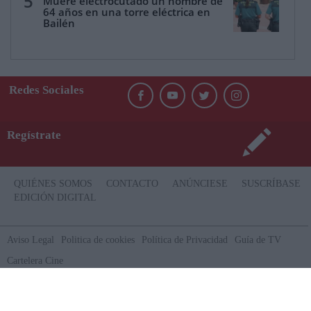
5
Muere electrocutado un hombre de
64 años en una torre eléctrica en
Bailén
Redes Sociales
Regístrate
QUIÉNES SOMOS
CONTACTO
ANÚNCIESE
SUSCRÍBASE
EDICIÓN DIGITAL
Aviso Legal
Politica de cookies
Política de Privacidad
Guía de TV
Cartelera Cine