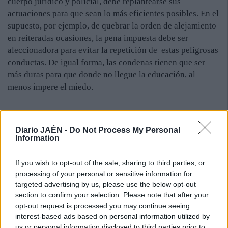
cuerpo jurídico y policial, debe replantearse sus
actuaciones para que sean lo más eficientes posibles. En el
supuesto, por ejemplo, de quebrar la orden de alejamiento
en reiteradas ocasiones, la pena impuesta debe ser
aleccionadora para evitar la repetición de estas peligrosas
conductas. De igual forma, las condenas tienen que ser
más duras para que donde no llegue la educación, al
menos impere el miedo.
Diario JAÉN -
Do Not Process My Personal
Information
If you wish to opt-out of the sale, sharing to third parties, or
processing of your personal or sensitive information for
targeted advertising by us, please use the below opt-out
section to confirm your selection. Please note that after your
opt-out request is processed you may continue seeing
interest-based ads based on personal information utilized by
us or personal information disclosed to third parties prior to