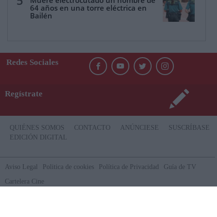
5
Muere electrocutado un hombre de
64 años en una torre eléctrica en
Bailén
Redes Sociales
Regístrate
QUIÉNES SOMOS
CONTACTO
ANÚNCIESE
SUSCRÍBASE
EDICIÓN DIGITAL
Aviso Legal
Politica de cookies
Política de Privacidad
Guía de TV
Cartelera Cine