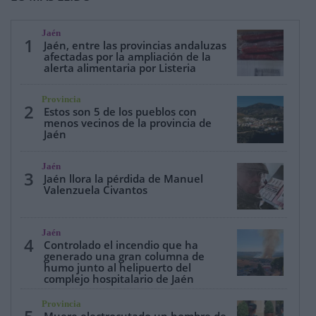
Jaén
1
Jaén, entre las provincias andaluzas
afectadas por la ampliación de la
alerta alimentaria por Listeria
Provincia
2
Estos son 5 de los pueblos con
menos vecinos de la provincia de
Jaén
Jaén
3
Jaén llora la pérdida de Manuel
Valenzuela Civantos
Jaén
4
Controlado el incendio que ha
generado una gran columna de
humo junto al helipuerto del
complejo hospitalario de Jaén
Provincia